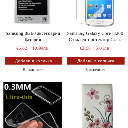
Samsung i8260 аксесоарна
Samsung Galaxy Core i8260
батерия
Стъклен протектор Glass
€5.62
10.99лв.
€2.56
5.01лв.
В наличност
В наличност