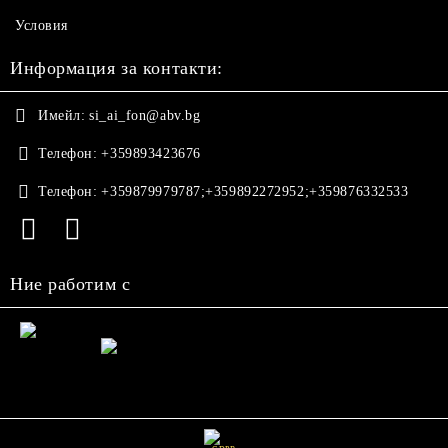
Условия
Информация за контакти:
Имейл:
si_ai_fon@abv.bg
Телефон:
+359893423676
Телефон:
+359879979787;+359892272952;+359876332533
Ние работим с