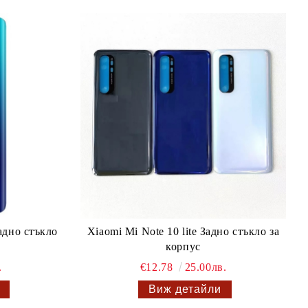
адно стъкло
Xiaomi Mi Note 10 lite Задно стъкло за
корпус
.
€12.78
25.00лв.
Виж детайли