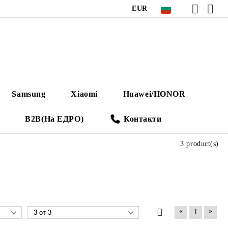
EUR
Samsung
Xiaomi
Huawei/HONOR
B2B(На ЕДРО)
Контакти
3 product(s)
«
»
1