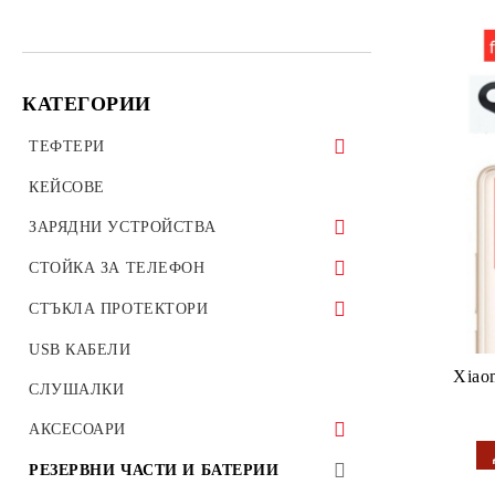
КАТЕГОРИИ
ТЕФТЕРИ
ТЕФТЕРИ ЗА ТАБЛЕТИ
КЕЙСОВЕ
УНИВЕРСАЛНИ КАЛЪФИ
ЗАРЯДНИ УСТРОЙСТВА
ЗАРЯДНИ ЗА ТЕЛЕФОН
СТОЙКА ЗА ТЕЛЕФОН
АВТО ЗАРЯДНИ УСТРОЙСТВА
Стойки за велосипед мотоциклет
СТЪКЛА ПРОТЕКТОРИ
ОРИГИНАЛНИ ЗАРЯДНИ
Стойки за гледане на филми телефон
СТЪКЛЕН ПРОТЕКТОР ЗА
USB КАБЕЛИ
УСТРОЙСТВА
таблет
ТЕЛЕФОН
Xiao
СЛУШАЛКИ
ВЪНШНА БАТЕРИЯ Wireless charger
Стойка за автомобил
ПРОТЕКТОРИ ЗА КАМЕРИ
АКСЕСОАРИ
ПРОТЕКТОРИ ЗА СМАРТ
ПРЕХОДНИЦИ
РЕЗЕРВНИ ЧАСТИ И БАТЕРИИ
ЧАСОВНИЦИ