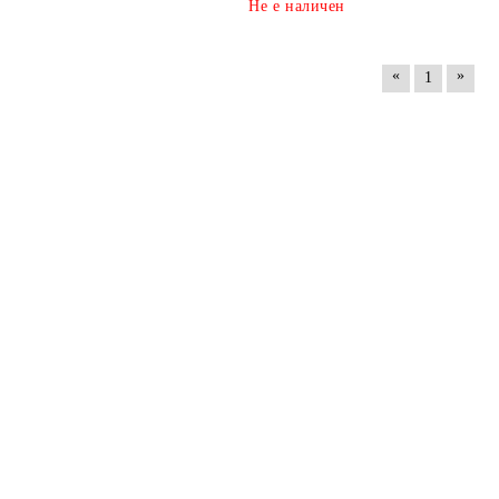
Не е наличен
«
»
1