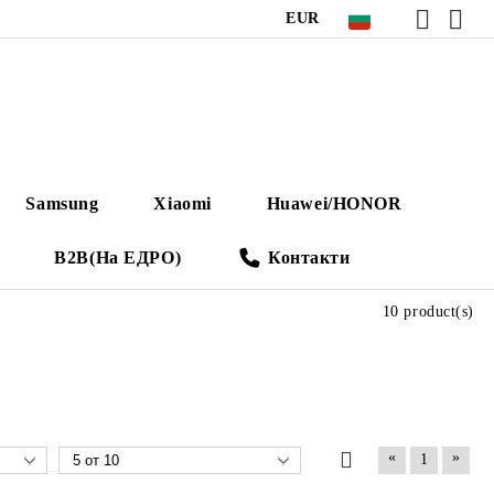
EUR
Samsung
Xiaomi
Huawei/HONOR
B2B(На ЕДРО)
Контакти
10 product(s)
«
»
1