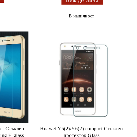
Виж детайли
В наличност
ct Стъклен
Huawei Y5(2)/Y6(2) compact Стъклен
ng H glass
протектор Glass