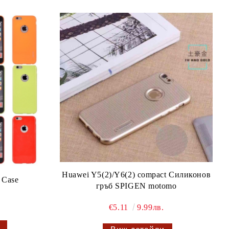
Huawei Y5(2)/Y6(2) compact Силиконов
 Case
гръб SPIGEN motomo
€5.11
9.99лв.