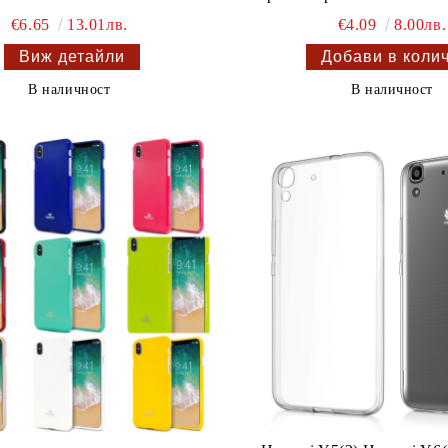
€6.65
13.01лв.
€4.09
8.00лв.
Виж детайли
В наличност
В наличност