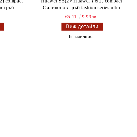
2) compact
Huawei Y5(2)/ Huawei Y6(2) compact
в гръб
Силиконов гръб fashion series ultra
€5.11
9.99лв.
Виж детайли
В наличност