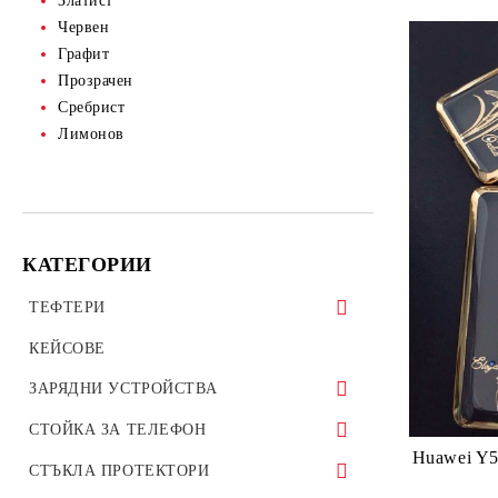
Златист
Червен
Графит
Прозрачен
Сребрист
Лимонов
КАТЕГОРИИ
ТЕФТЕРИ
ТЕФТЕРИ ЗА ТАБЛЕТИ
КЕЙСОВЕ
УНИВЕРСАЛНИ КАЛЪФИ
ЗАРЯДНИ УСТРОЙСТВА
ЗАРЯДНИ ЗА ТЕЛЕФОН
СТОЙКА ЗА ТЕЛЕФОН
Huawei Y5
АВТО ЗАРЯДНИ УСТРОЙСТВА
Стойки за велосипед мотоциклет
СТЪКЛА ПРОТЕКТОРИ