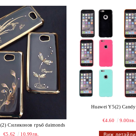
Huawei Y5(2) Candy
€4.60
9.00лв.
(2) Силиконов гръб daimonds
€5.62
10.99лв.
Виж детайли