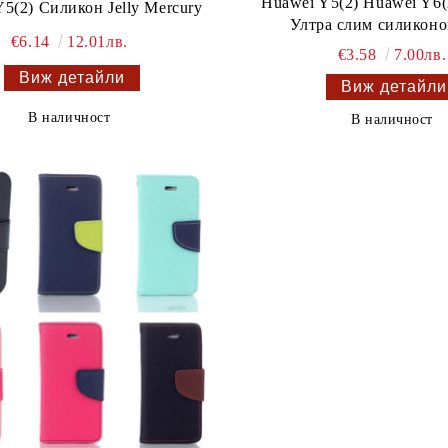
Huawei Y5(2) Huawei Y6(
5(2) Силикон Jelly Mercury
Ултра слим силиконо
€6.14
12.01лв.
€3.58
7.00лв.
Виж детайли
Виж детайли
В наличност
В наличност