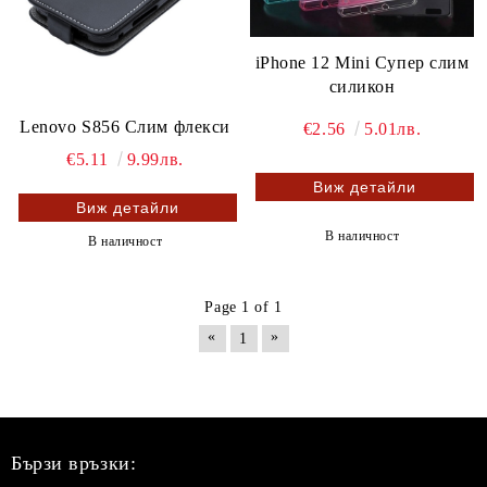
iPhone 12 Mini Супер слим
силикон
Lenovo S856 Слим флекси
€2.56
5.01лв.
€5.11
9.99лв.
Виж детайли
Виж детайли
В наличност
В наличност
Page 1 of 1
«
»
1
Бързи връзки: