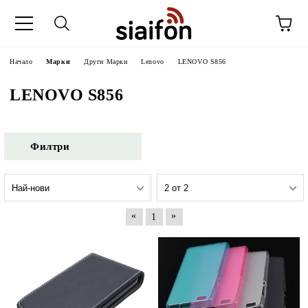
Начало
Марки
Други Марки
Lenovo
LENOVO S856
LENOVO S856
Филтри
«
»
1