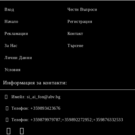
Вход
Чести Въпроси
Начало
Регистрация
Рекламации
Контакт
За Нас
Търсене
Лични Данни
Условия
Информация за контакти:
Имейл:
si_ai_fon@abv.bg
Телефон:
+359893423676
Телефон:
+359879979787;+359892272952;+359876332533