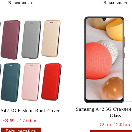
В наличност
В наличност
Samsung A42 5G Стъклен
 A42 5G Fashion Book Cover
Glass
€8.69
17.00лв.
€2.56
5.01лв.
Виж детайли