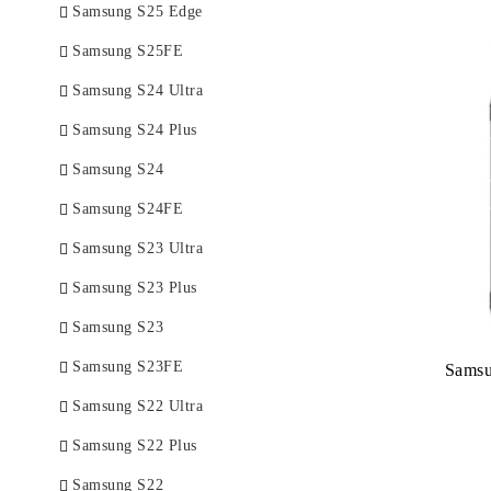
ПИСАЛКИ
Samsung S25 Edge
Стъкла за камера
батерии
дисплеи
HTC
Samsung S25FE
батерии
букси,блок зареждане
Lenovo
Samsung S24 Ultra
Стъкла за камера
батерии
ЛЕПИЛО ЗА ТЪЧ ДИСПЛЕЙ
Samsung S24 Plus
Realme
Samsung S24
дисплеи
Samsung S24FE
Стъкла за камера
Samsung S23 Ultra
букси,блок зареждане
Samsung S23 Plus
Samsung S23
Samsung S23FE
Sams
Samsung S22 Ultra
Samsung S22 Plus
Samsung S22