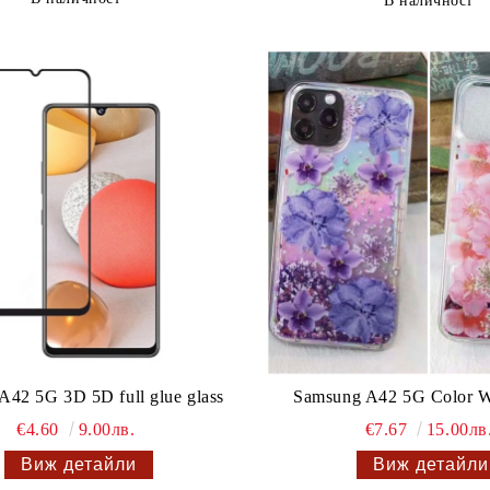
В наличност
A42 5G 3D 5D full glue glass
Samsung A42 5G Color W
€4.60
9.00лв.
€7.67
15.00лв
Виж детайли
Виж детайли