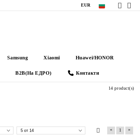
EUR
Samsung
Xiaomi
Huawei/HONOR
B2B(На ЕДРО)
Контакти
14 product(s)
«
»
1