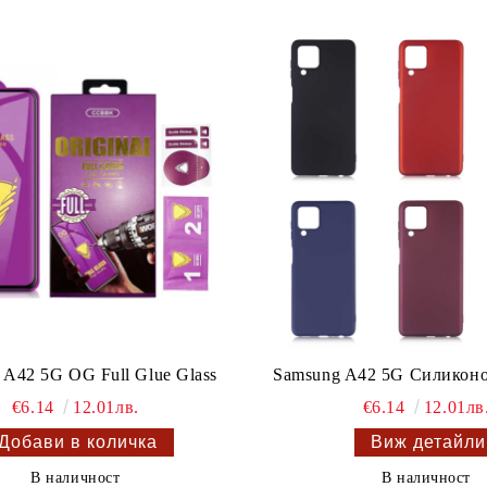
 A42 5G OG Full Glue Glass
Samsung A42 5G Силиконо
€6.14
12.01лв.
€6.14
12.01лв
Виж детайли
В наличност
В наличност