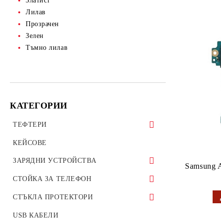
Златист
Лилав
Прозрачен
Зелен
Тъмно лилав
КАТЕГОРИИ
ТЕФТЕРИ
ТЕФТЕРИ ЗА ТАБЛЕТИ
КЕЙСОВЕ
УНИВЕРСАЛНИ КАЛЪФИ
ЗАРЯДНИ УСТРОЙСТВА
Samsung 
ЗАРЯДНИ ЗА ТЕЛЕФОН
СТОЙКА ЗА ТЕЛЕФОН
АВТО ЗАРЯДНИ УСТРОЙСТВА
Стойки за велосипед мотоциклет
СТЪКЛА ПРОТЕКТОРИ
ОРИГИНАЛНИ ЗАРЯДНИ
Стойки за гледане на филми телефон
СТЪКЛЕН ПРОТЕКТОР ЗА
USB КАБЕЛИ