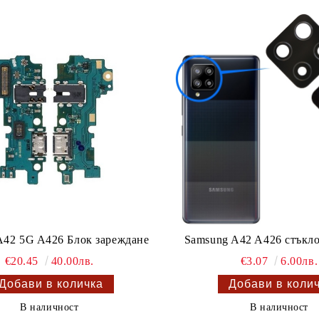
A42 5G A426 Блок зареждане
Samsung A42 A426 стъкло
€20.45
40.00лв.
€3.07
6.00лв.
В наличност
В наличност