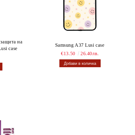
 защита на
Samsung A37 Lusi case
usi case
€13.50
26.40лв.
.