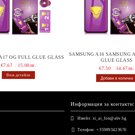
SAMSUNG A16 SAMSUNG A
A17 OG FULL GLUE GLASS
GLUE GLASS
€7.67
15.00лв.
€7.50
14.67лв.
Виж детайли
Информация за контакти:
Имейл:
si_ai_fon@abv.bg
Телефон:
+359893423676