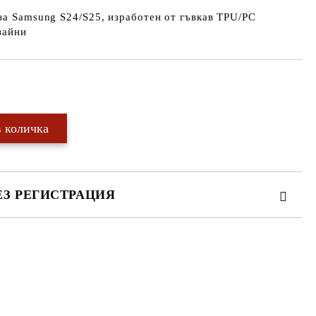
за Samsung S24/S25, изработен от гъвкав TPU/PC
зайни
Добави в желани
ЕЗ РЕГИСТРАЦИЯ
те на работния ден.