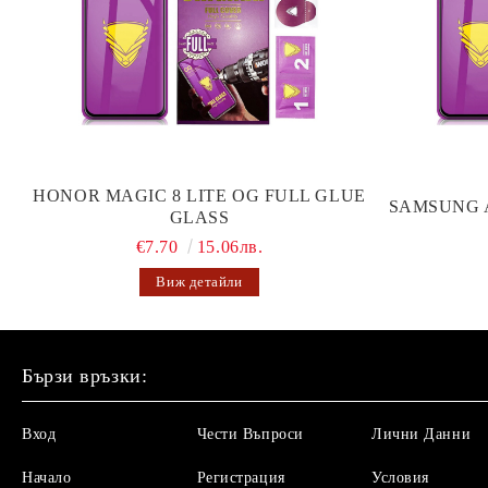
HONOR MAGIC 8 LITE OG FULL GLUE
SAMSUNG 
GLASS
€7.70
15.06лв.
Виж детайли
Бързи връзки:
Вход
Чести Въпроси
Лични Данни
Начало
Регистрация
Условия