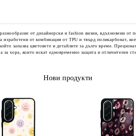
разнообразие от дизайнерски и fashion визии, вдъхновени от п
 са изработени от комбинация от TPU и твърд поликарбонат, ко
който запазва цветовете и детайлите за дълго време. Прецизн
а за хора, които искат едновременно защита и отличителен ст
Нови продукти