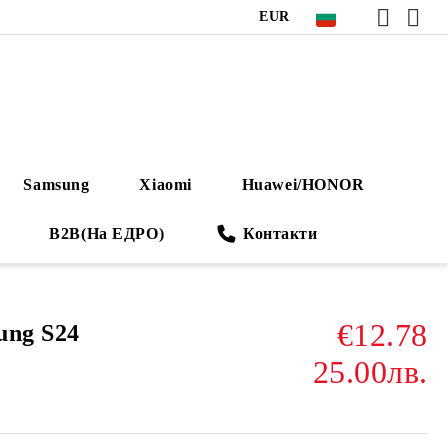
EUR
Samsung
Xiaomi
Huawei/HONOR
B2B(На ЕДРО)
Контакти
€12.78
ung S24
25.00лв.