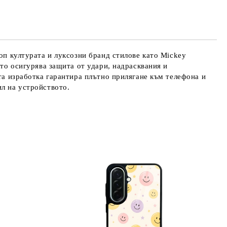
оп културата и луксозни бранд стилове като Mickey
ето осигурява защита от удари, надрасквания и
ата изработка гарантира плътно прилягане към телефона и
ил на устройството.