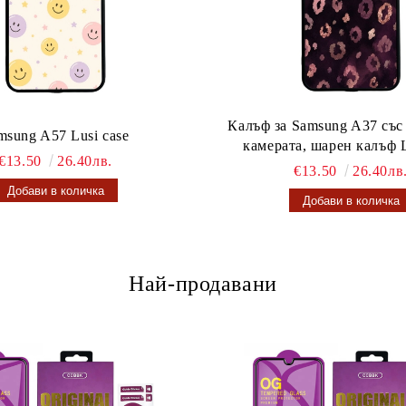
Калъф за Samsung A37 със
msung A57 Lusi case
камерата, шарен калъф L
€13.50
26.40лв.
€13.50
26.40лв
Най-продавани