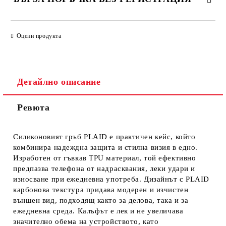
САМО ПОПЪЛНЕТЕ 4 ПОЛЕТА
Оцени продукта
Детайлно описание
Ревюта
Ние ще се свържем с вас в рамките на работния ден.
Силиконовият гръб PLAID е практичен кейс, който
комбинира надеждна защита и стилна визия в едно.
Изработен от гъвкав TPU материал, той ефективно
предпазва телефона от надрасквания, леки удари и
износване при ежедневна употреба. Дизайнът с PLAID
карбонова текстура придава модерен и изчистен
външен вид, подходящ както за делова, така и за
ежедневна среда. Калъфът е лек и не увеличава
значително обема на устройството, като