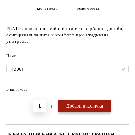
Код:
010982-1
Тегло:
0.000
кг
PLAID силиконов гръб с елегантен карбонов дизайн,
осигуряващ защита и комфорт при ежедневна
употреба.
Цвят:
Добави в желани
В наличност
БЪРЗА ПОРЪЧКА БЕЗ РЕГИСТРАЦИЯ