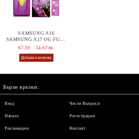
SAMSUNG A16
SAMSUNG A17 OG FULL
GLUE GLASS
€7.50
14.67лв.
Бързи връзки:
Вход
Чести Въпроси
Начало
Регистрация
Рекламации
Контакт