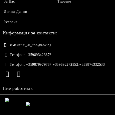
За Нас
Търсене
Лични Данни
Условия
Информация за контакти:
Имейл:
si_ai_fon@abv.bg
Телефон:
+359893423676
Телефон:
+359879979787;+359892272952;+359876332533
Ние работим с