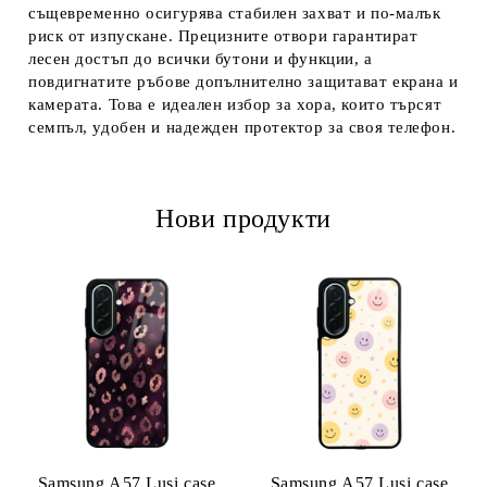
същевременно осигурява стабилен захват и по-малък
риск от изпускане. Прецизните отвори гарантират
лесен достъп до всички бутони и функции, а
повдигнатите ръбове допълнително защитават екрана и
камерата. Това е идеален избор за хора, които търсят
семпъл, удобен и надежден протектор за своя телефон.
Нови продукти
Samsung A57 Lusi case
Samsung A57 Lusi case