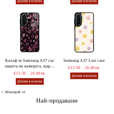
Калъф за Samsung A37 със
Samsung A37 Lusi case
защита на камерата, шарен
€13.50
26.40лв.
калъф Lusi case
€13.50
26.40лв.
Абонирай се
Най-продавани