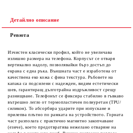
Детайлно описание
Ревюта
Ние ще се свържем с вас в рамките на работния ден.
Изчистен класически профил, който не увеличава
излишно размера на телефона. Корпусът се отваря
вертикално надолу, позволявайки бърз достъп до
екрана с една ръка. Външната част е изработена от
качествена еко кожа с фина текстура. Ръбовете на
капака са подсилени с надежден, видим естетически
шев, гарантиращ дълготрайна издръжливост срещу
разнищване. Телефонът се фиксира стабилно в гъвкаво
вътрешно легло от термопластичен полиуретан (TPU/
силикон). То абсорбира ударите при изпускане и
прилепва плътно по рамката на устройството. Горната
част разполага с практично магнитно закопчаване
(езиче), което предотвратява нежелано отваряне на