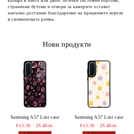
калъфа в чанта или джоб. Всички системни портове,
странични бутони и отвори за камерите остават
напълно достъпни благодарение на прецизните изрези
в силиконовата рамка.
Нови продукти
Samsung A57 Lusi case
Samsung A57 Lusi case
€13.50
26.40лв.
€13.50
26.40лв.