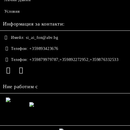
Условия
Информация за контакти:
Имейл:
si_ai_fon@abv.bg
Телефон:
+359893423676
Телефон:
+359879979787;+359892272952;+359876332533
Ние работим с