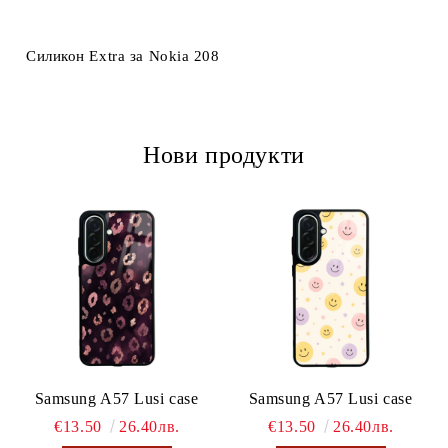
Ние ще се свържем с вас в рамките на работния ден.
Силикон Extra за Nokia 208
Нови продукти
Samsung A57 Lusi case
Samsung A57 Lusi case
€13.50
26.40лв.
€13.50
26.40лв.