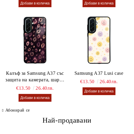
Калъф за Samsung A37 със
Samsung A37 Lusi case
защита на камерата, шарен
€13.50
26.40лв.
калъф Lusi case
€13.50
26.40лв.
Абонирай се
Най-продавани