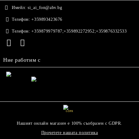
Имейл:
si_ai_fon@abv.bg
Телефон:
+359893423676
Телефон:
+359879979787;+359892272952;+359876332533
Ние работим с
GDPR
Нашият онлайн магазин е 100% съобразен с GDPR.
Прочетете нашата политика