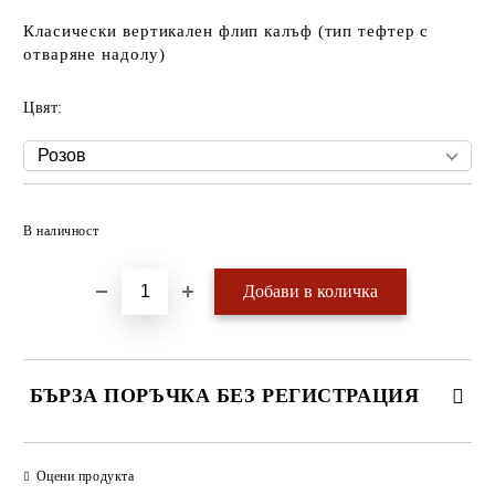
Класически вертикален флип калъф (тип тефтер с
отваряне надолу)
Цвят:
Добави в желани
В наличност
БЪРЗА ПОРЪЧКА БЕЗ РЕГИСТРАЦИЯ
САМО ПОПЪЛНЕТЕ 4 ПОЛЕТА
Оцени продукта