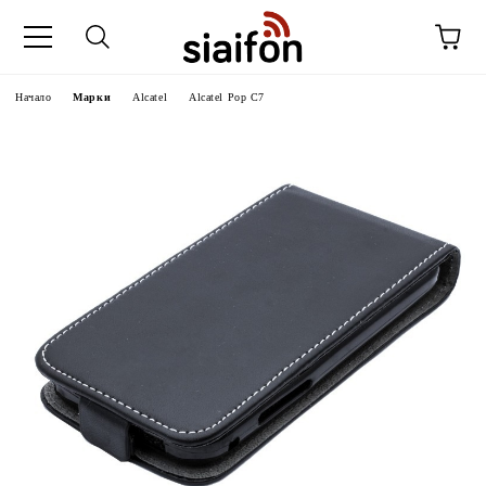
Начало
Марки
Alcatel
Alcatel Pop C7