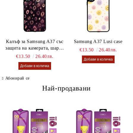
Калъф за Samsung A37 със
Samsung A37 Lusi case
защита на камерата, шарен
€13.50
26.40лв.
калъф Lusi case
€13.50
26.40лв.
Абонирай се
Най-продавани