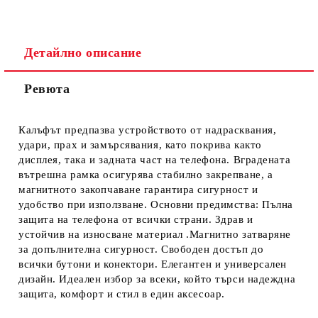
Детайлно описание
Ревюта
Ние ще се свържем с вас в рамките на работния ден.
Калъфът предпазва устройството от надрасквания,
удари, прах и замърсявания, като покрива както
дисплея, така и задната част на телефона. Вградената
вътрешна рамка осигурява стабилно закрепване, а
магнитното закопчаване гарантира сигурност и
удобство при използване. Основни предимства: Пълна
защита на телефона от всички страни. Здрав и
устойчив на износване материал .Магнитно затваряне
за допълнителна сигурност. Свободен достъп до
всички бутони и конектори. Елегантен и универсален
дизайн. Идеален избор за всеки, който търси надеждна
защита, комфорт и стил в един аксесоар.