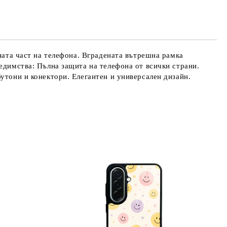
те на работния ден.
дната част на телефона. Вградената вътрешна рамка
едимства: Пълна защита на телефона от всички страни.
утони и конектори. Елегантен и универсален дизайн.