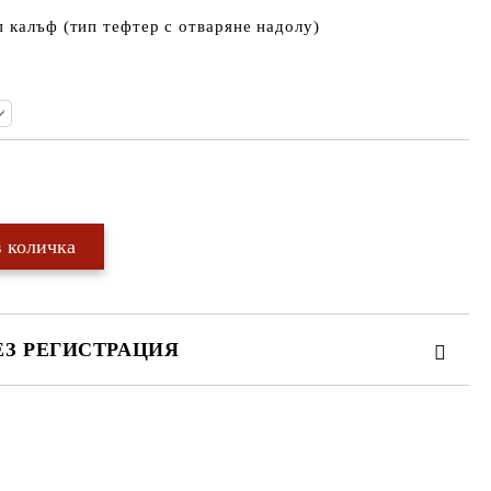
 калъф (тип тефтер с отваряне надолу)
Добави в желани
ЕЗ РЕГИСТРАЦИЯ