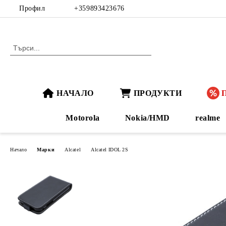
Профил
+359893423676
НАЧАЛО
ПРОДУКТИ
Motorola
Nokia/HMD
realme
Начало
Марки
Alcatel
Alcatel IDOL 2S