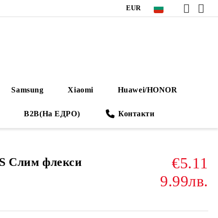
EUR
Samsung
Xiaomi
Huawei/HONOR
B2B(На ЕДРО)
Контакти
€5.11
2 S Слим флекси
9.99лв.