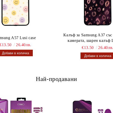
Калъф за Samsung A37 със
msung A57 Lusi case
камерата, шарен калъф L
€13.50
26.40лв.
€13.50
26.40лв
Най-продавани