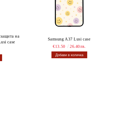
 защита на
Samsung A37 Lusi case
usi case
€13.50
26.40лв.
.