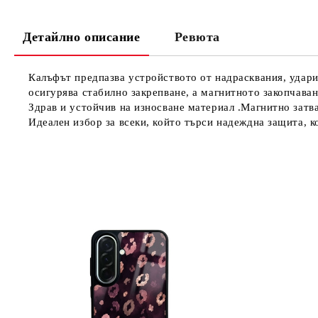
Детайлно описание
Ревюта
Калъфът предпазва устройството от надрасквания, удари,
осигурява стабилно закрепване, а магнитното закопчава
Здрав и устойчив на износване материал .Магнитно затв
Идеален избор за всеки, който търси надеждна защита, к