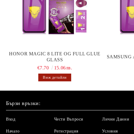
HONOR MAGIC 8 LITE OG FULL GLUE
SAMSUNG 
GLASS
€7.70
15.06лв.
Виж детайли
Бързи връзки:
Вход
Чести Въпроси
Лични Данни
Начало
Регистрация
Условия