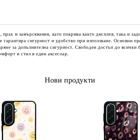
Ние ще се свържем с вас в рамки
 прах и замърсявания, като покрива както дисплея, така и за
не гарантира сигурност и удобство при използване. Основни пр
аряне за допълнителна сигурност. Свободен достъп до всички б
омфорт и стил в един аксесоар.
Нови продукти