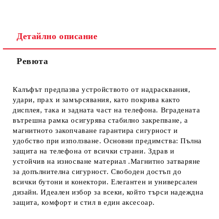
Детайлно описание
Ревюта
Ние ще се свържем с вас в рамките на работния ден.
Калъфът предпазва устройството от надрасквания,
удари, прах и замърсявания, като покрива както
дисплея, така и задната част на телефона. Вградената
вътрешна рамка осигурява стабилно закрепване, а
магнитното закопчаване гарантира сигурност и
удобство при използване. Основни предимства: Пълна
защита на телефона от всички страни. Здрав и
устойчив на износване материал .Магнитно затваряне
за допълнителна сигурност. Свободен достъп до
всички бутони и конектори. Елегантен и универсален
дизайн. Идеален избор за всеки, който търси надеждна
защита, комфорт и стил в един аксесоар.