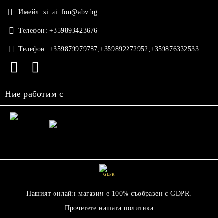
Имейл:
si_ai_fon@abv.bg
Телефон:
+359893423676
Телефон:
+359879979787;+359892272952;+359876332533
Ние работим с
GDPR
Нашият онлайн магазин е 100% съобразен с GDPR.
Прочетете нашата политика