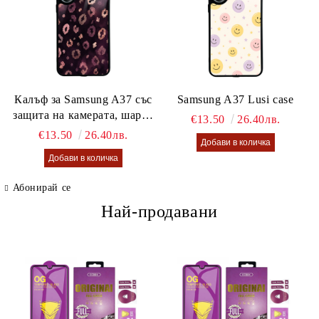
Калъф за Samsung A37 със
Samsung A37 Lusi case
защита на камерата, шарен
€13.50
26.40лв.
калъф Lusi case
€13.50
26.40лв.
Абонирай се
Най-продавани