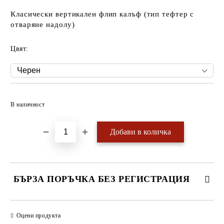
Класически вертикален флип калъф (тип тефтер с
отваряне надолу)
Цвят:
Добави в желани
В наличност
БЪРЗА ПОРЪЧКА БЕЗ РЕГИСТРАЦИЯ
САМО ПОПЪЛНЕТЕ 4 ПОЛЕТА
Оцени продукта