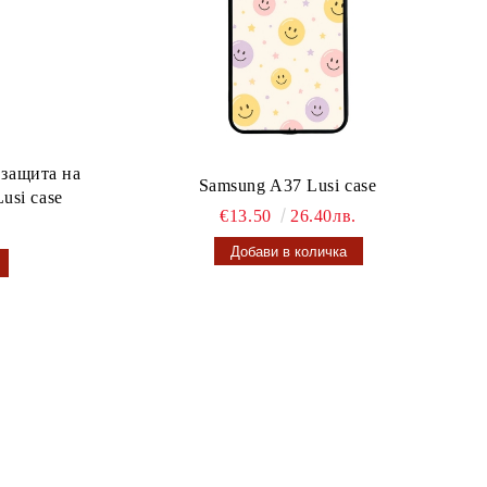
 защита на
Samsung A37 Lusi case
usi case
€13.50
26.40лв.
.