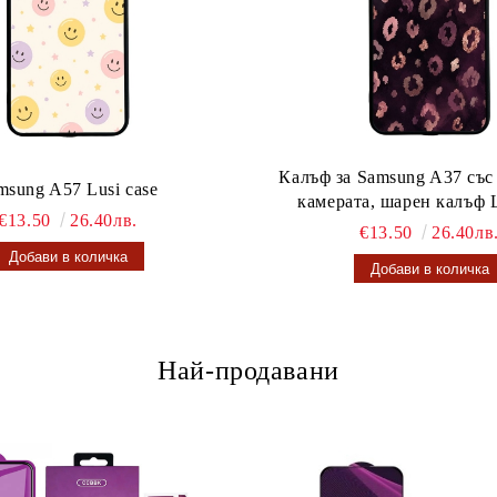
Калъф за Samsung A37 със
msung A57 Lusi case
камерата, шарен калъф L
€13.50
26.40лв.
€13.50
26.40лв
Най-продавани