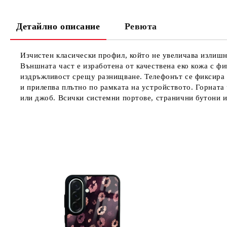
Детайлно описание
Ревюта
Изчистен класически профил, който не увеличава излишно
Външната част е изработена от качествена еко кожа с фи
издръжливост срещу разнищване. Телефонът се фиксира с
и прилепва плътно по рамката на устройството. Горната 
или джоб. Всички системни портове, странични бутони и