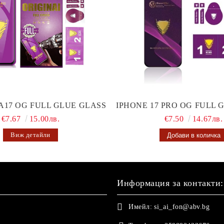
A17 OG FULL GLUE GLASS
IPHONE 17 PRO OG FULL 
€7.67
15.00лв.
€7.50
14.67лв.
Виж детайли
Информация за контакти:
Имейл:
si_ai_fon@abv.bg