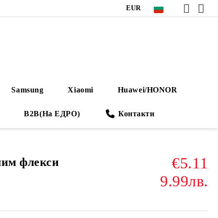
EUR
Samsung
Xiaomi
Huawei/HONOR
B2B(На ЕДРО)
Контакти
€5.11
лим флекси
9.99лв.