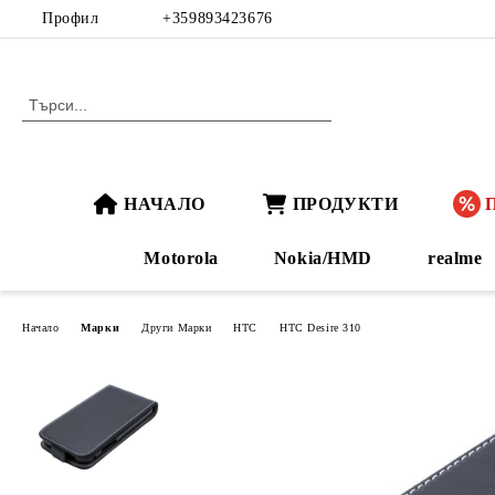
Профил
+359893423676
НАЧАЛО
ПРОДУКТИ
Motorola
Nokia/HMD
realme
Начало
Марки
Други Марки
HTC
HTC Desire 310