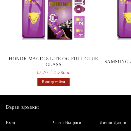
HONOR MAGIC 8 LITE OG FULL GLUE
SAMSUNG 
GLASS
€7.70
15.06лв.
Виж детайли
Бързи връзки:
Вход
Чести Въпроси
Лични Данни