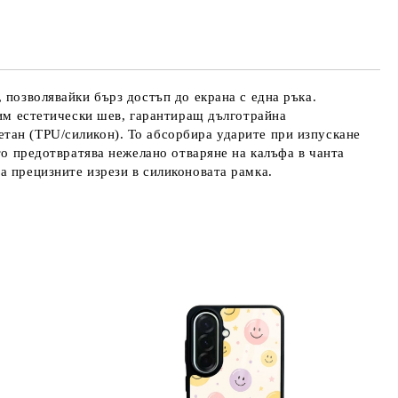
те на работния ден.
 позволявайки бърз достъп до екрана с една ръка.
дим естетически шев, гарантиращ дълготрайна
тан (TPU/силикон). То абсорбира ударите при изпускане
то предотвратява нежелано отваряне на калъфа в чанта
а прецизните изрези в силиконовата рамка.