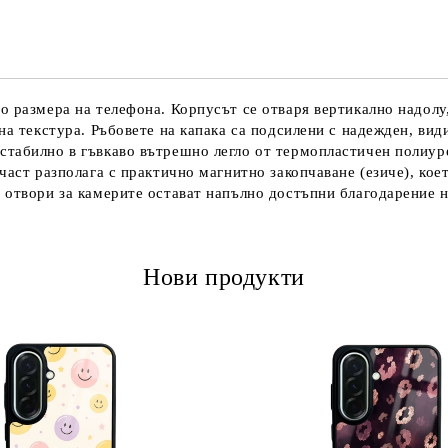
Ние ще се свържем с вас в рамки
 размера на телефона. Корпусът се отваря вертикално надолу,
на текстура. Ръбовете на капака са подсилени с надежден, ви
табилно в гъвкаво вътрешно легло от термопластичен полиуре
част разполага с практично магнитно закопчаване (езиче), кое
 отвори за камерите остават напълно достъпни благодарение н
Нови продукти