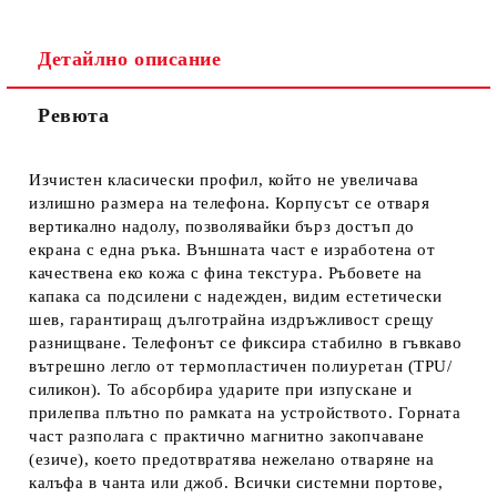
Детайлно описание
Ревюта
Ние ще се свържем с вас в рамките на работния ден.
Изчистен класически профил, който не увеличава
излишно размера на телефона. Корпусът се отваря
вертикално надолу, позволявайки бърз достъп до
екрана с една ръка. Външната част е изработена от
качествена еко кожа с фина текстура. Ръбовете на
капака са подсилени с надежден, видим естетически
шев, гарантиращ дълготрайна издръжливост срещу
разнищване. Телефонът се фиксира стабилно в гъвкаво
вътрешно легло от термопластичен полиуретан (TPU/
силикон). То абсорбира ударите при изпускане и
прилепва плътно по рамката на устройството. Горната
част разполага с практично магнитно закопчаване
(езиче), което предотвратява нежелано отваряне на
калъфа в чанта или джоб. Всички системни портове,