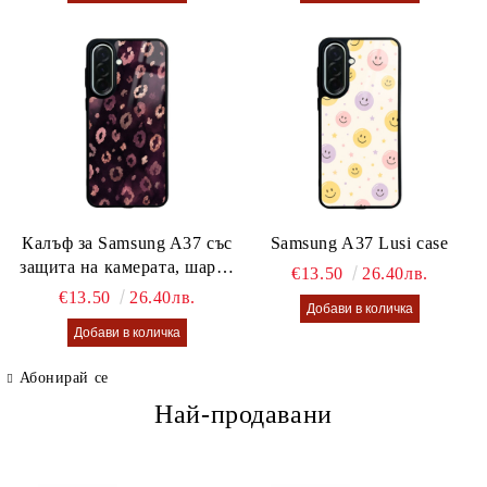
Калъф за Samsung A37 със
Samsung A37 Lusi case
защита на камерата, шарен
€13.50
26.40лв.
калъф Lusi case
€13.50
26.40лв.
Абонирай се
Най-продавани