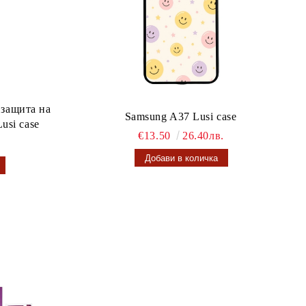
 защита на
Samsung A37 Lusi case
usi case
€13.50
26.40лв.
.