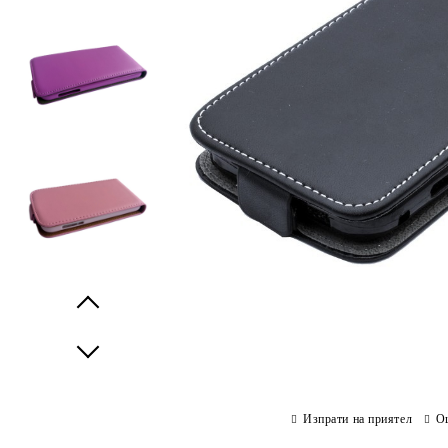
Prev
Next
Изпрати на приятел
О