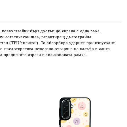
те на работния ден.
 позволявайки бърз достъп до екрана с една ръка.
дим естетически шев, гарантиращ дълготрайна
тан (TPU/силикон). То абсорбира ударите при изпускане
то предотвратява нежелано отваряне на калъфа в чанта
а прецизните изрези в силиконовата рамка.