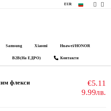
EUR
Samsung
Xiaomi
Huawei/HONOR
B2B(На ЕДРО)
Контакти
€5.11
лим флекси
9.99лв.