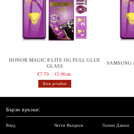
HONOR MAGIC 8 LITE OG FULL GLUE
SAMSUNG 
GLASS
€7.70
15.06лв.
Виж детайли
Бързи връзки:
Вход
Чести Въпроси
Лични Данни