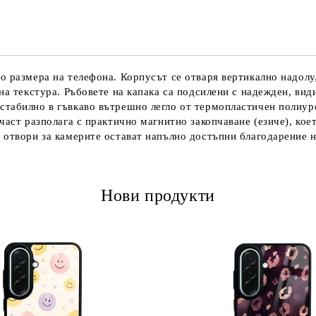
Ние ще се свържем с вас в рамки
 размера на телефона. Корпусът се отваря вертикално надолу,
на текстура. Ръбовете на капака са подсилени с надежден, ви
табилно в гъвкаво вътрешно легло от термопластичен полиуре
част разполага с практично магнитно закопчаване (езиче), кое
 отвори за камерите остават напълно достъпни благодарение н
Нови продукти