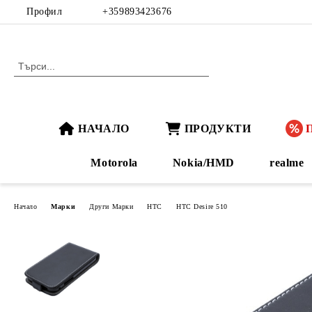
Профил
+359893423676
НАЧАЛО
ПРОДУКТИ
Motorola
Nokia/HMD
realme
Начало
Марки
Други Марки
HTC
HTC Desire 510