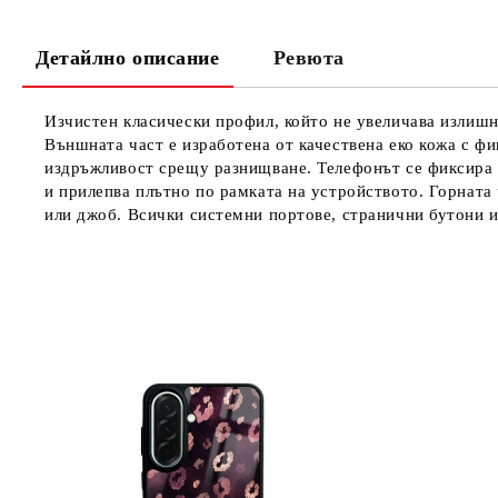
Детайлно описание
Ревюта
Изчистен класически профил, който не увеличава излишно
Външната част е изработена от качествена еко кожа с фи
издръжливост срещу разнищване. Телефонът се фиксира с
и прилепва плътно по рамката на устройството. Горната 
или джоб. Всички системни портове, странични бутони и