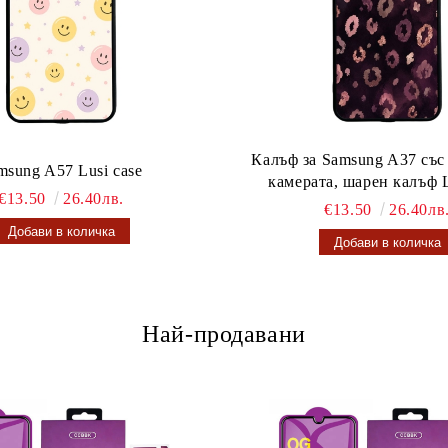
Калъф за Samsung A37 със
msung A57 Lusi case
камерата, шарен калъф L
€13.50
26.40лв.
€13.50
26.40лв
Най-продавани