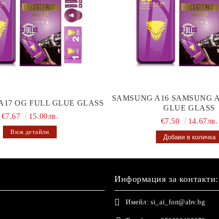
SAMSUNG A16 SAMSUNG A
A17 OG FULL GLUE GLASS
GLUE GLASS
€7.67
15.00лв.
€7.50
14.67лв.
Виж детайли
Информация за контакти:
Имейл:
si_ai_fon@abv.bg