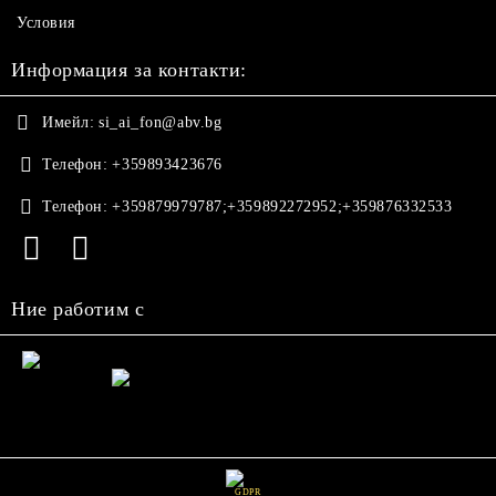
Условия
Информация за контакти:
Имейл:
si_ai_fon@abv.bg
Телефон:
+359893423676
Телефон:
+359879979787;+359892272952;+359876332533
Ние работим с
GDPR