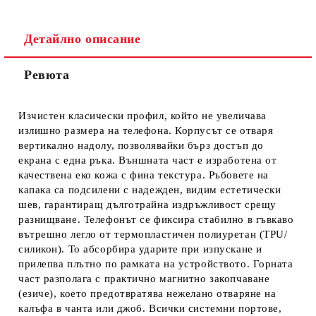
Детайлно описание
Ревюта
Ние ще се свържем с вас в рамките на работния ден.
Изчистен класически профил, който не увеличава
излишно размера на телефона. Корпусът се отваря
вертикално надолу, позволявайки бърз достъп до
екрана с една ръка. Външната част е изработена от
качествена еко кожа с фина текстура. Ръбовете на
капака са подсилени с надежден, видим естетически
шев, гарантиращ дълготрайна издръжливост срещу
разнищване. Телефонът се фиксира стабилно в гъвкаво
вътрешно легло от термопластичен полиуретан (TPU/
силикон). То абсорбира ударите при изпускане и
прилепва плътно по рамката на устройството. Горната
част разполага с практично магнитно закопчаване
(езиче), което предотвратява нежелано отваряне на
калъфа в чанта или джоб. Всички системни портове,