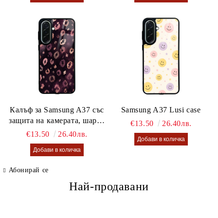
Калъф за Samsung A37 със
Samsung A37 Lusi case
защита на камерата, шарен
€13.50
26.40лв.
калъф Lusi case
€13.50
26.40лв.
Абонирай се
Най-продавани