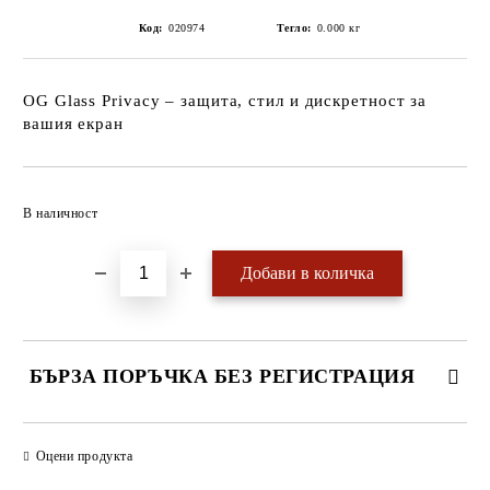
Код:
020974
Тегло:
0.000
кг
OG Glass Privacy – защита, стил и дискретност за
вашия екран
Добави в желани
В наличност
БЪРЗА ПОРЪЧКА БЕЗ РЕГИСТРАЦИЯ
САМО ПОПЪЛНЕТЕ 4 ПОЛЕТА
Оцени продукта