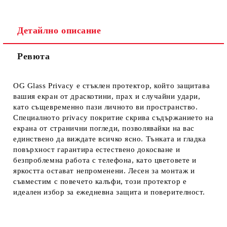
Детайлно описание
Ревюта
Ние ще се свържем с вас в рамките на работния ден.
OG Glass Privacy е стъклен протектор, който защитава
вашия екран от драскотини, прах и случайни удари,
като същевременно пази личното ви пространство.
Специалното privacy покритие скрива съдържанието на
екрана от странични погледи, позволявайки на вас
единствено да виждате всичко ясно. Тънката и гладка
повърхност гарантира естествено докосване и
безпроблемна работа с телефона, като цветовете и
яркостта остават непроменени. Лесен за монтаж и
съвместим с повечето калъфи, този протектор е
идеален избор за ежедневна защита и поверителност.