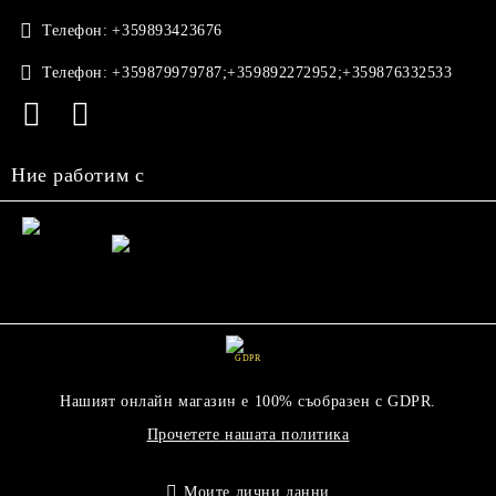
Телефон:
+359893423676
Телефон:
+359879979787;+359892272952;+359876332533
Ние работим с
GDPR
Нашият онлайн магазин е 100% съобразен с GDPR.
Прочетете нашата политика
Моите лични данни