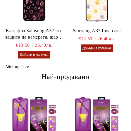
Калъф за Samsung A37 със
Samsung A37 Lusi case
защита на камерата, шарен
€13.50
26.40лв.
калъф Lusi case
€13.50
26.40лв.
Абонирай се
Най-продавани