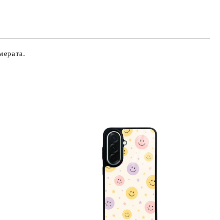
те на работния ден.
мерата.