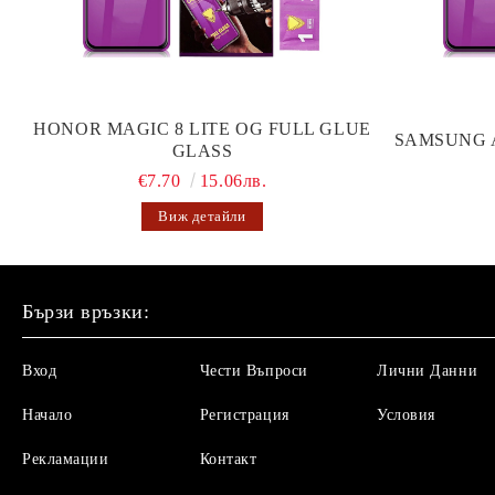
HONOR MAGIC 8 LITE OG FULL GLUE
SAMSUNG 
GLASS
€7.70
15.06лв.
Виж детайли
Бързи връзки:
Вход
Чести Въпроси
Лични Данни
Начало
Регистрация
Условия
Рекламации
Контакт