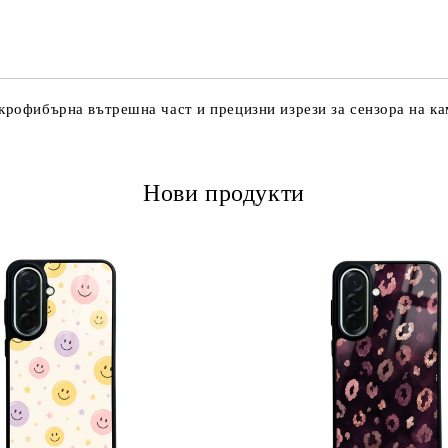
Ние ще се свържем с вас в рамки
икрофибърна вътрешна част и прецизни изрези за сензора на ка
Нови продукти