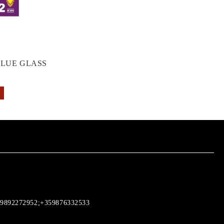
GLUE GLASS
9892272952;+359876332533