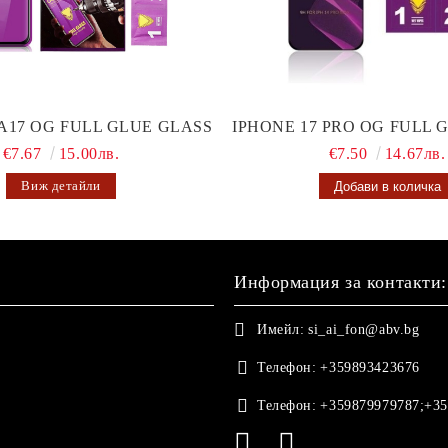
A17 OG FULL GLUE GLASS
IPHONE 17 PRO OG FULL 
€7.67
15.00лв.
€7.50
14.67лв.
Виж детайли
Информация за контакти:
Имейл:
si_ai_fon@abv.bg
Телефон:
+359893423676
Телефон:
+359879979787;+35