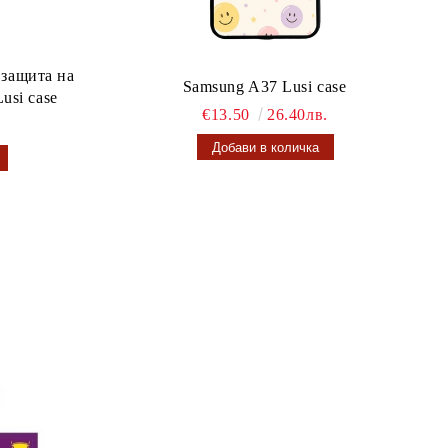
 защита на
Samsung A37 Lusi case
usi case
€13.50
26.40лв.
.