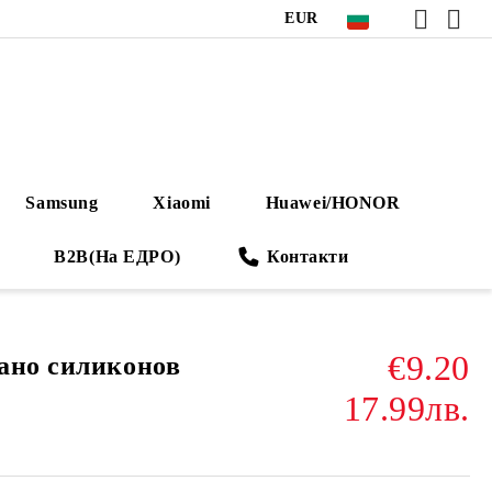
EUR
Samsung
Xiaomi
Huawei/HONOR
B2B(На ЕДРО)
Контакти
€9.20
ано силиконов
17.99лв.