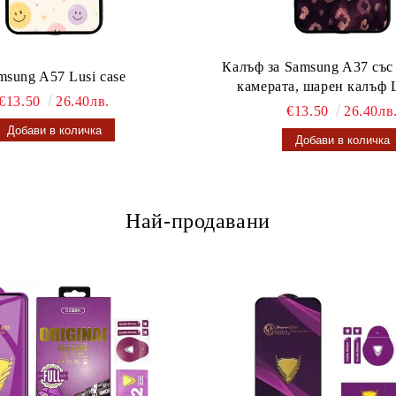
Калъф за Samsung A37 със
msung A57 Lusi case
камерата, шарен калъф L
€13.50
26.40лв.
€13.50
26.40лв
Най-продавани