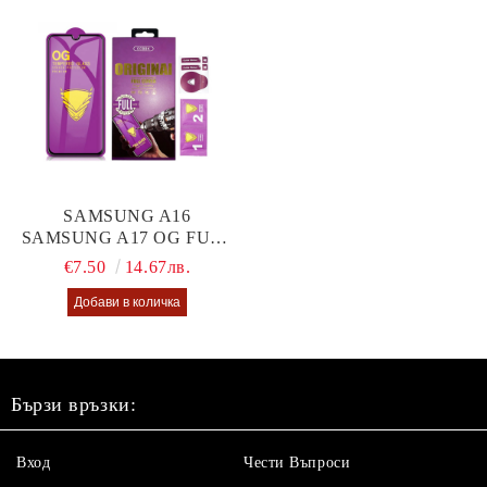
SAMSUNG A16
SAMSUNG A17 OG FULL
GLUE GLASS
€7.50
14.67лв.
Бързи връзки:
Вход
Чести Въпроси