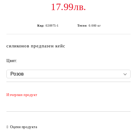
17.99лв.
Код:
020975-1
Тегло:
0.000
кг
силиконов предпазен кейс
Цвят:
Добави в желани
Изчерпан продукт
Оцени продукта