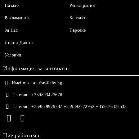
Начало
Регистрация
Рекламации
Контакт
За Нас
Търсене
Лични Данни
Условия
Информация за контакти:
Имейл:
si_ai_fon@abv.bg
Телефон:
+359893423676
Телефон:
+359879979787;+359892272952;+359876332533
Ние работим с