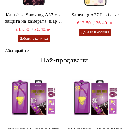
Калъф за Samsung A37 със
Samsung A37 Lusi case
защита на камерата, шарен
€13.50
26.40лв.
калъф Lusi case
€13.50
26.40лв.
Абонирай се
Най-продавани