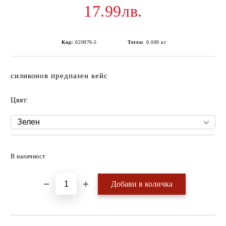
17.99лв.
Код:
020976-5
Тегло:
0.000
кг
силиконов предпазен кейс
Цвят:
Добави в желани
В наличност