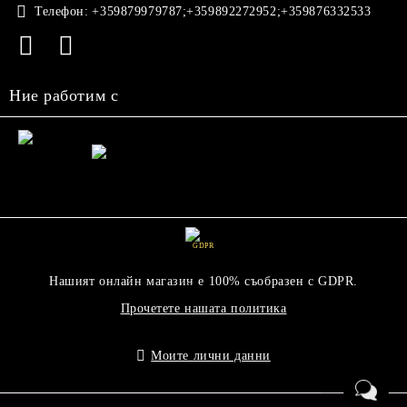
Телефон:
+359879979787;+359892272952;+359876332533
Ние работим с
GDPR
Нашият онлайн магазин е 100% съобразен с GDPR.
Прочетете нашата политика
Моите лични данни