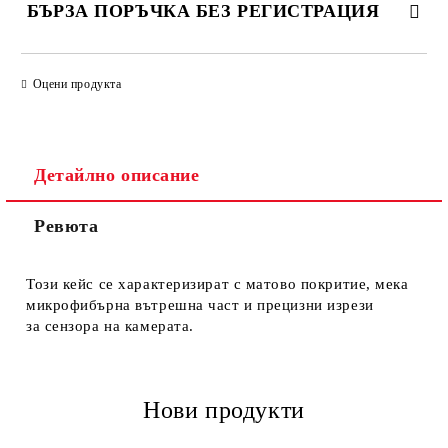
БЪРЗА ПОРЪЧКА БЕЗ РЕГИСТРАЦИЯ
САМО ПОПЪЛНЕТЕ 4 ПОЛЕТА
Оцени продукта
Детайлно описание
Ревюта
Ние ще се свържем с вас в рамките на работния ден.
Този кейс се характеризират с матово покритие, мека
микрофибърна вътрешна част и прецизни изрези
за сензора на камерата.
Нови продукти