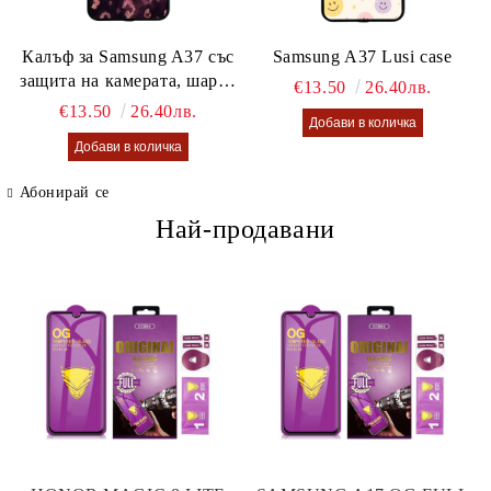
Калъф за Samsung A37 със
Samsung A37 Lusi case
защита на камерата, шарен
€13.50
26.40лв.
калъф Lusi case
€13.50
26.40лв.
Абонирай се
Най-продавани