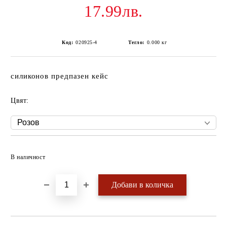
17.99лв.
Код:
020925-4
Тегло:
0.000
кг
силиконов предпазен кейс
Цвят:
Добави в желани
В наличност