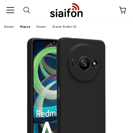
Начало
Марки
Xiaomi
Xiaomi Redmi A3