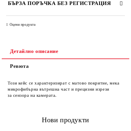
БЪРЗА ПОРЪЧКА БЕЗ РЕГИСТРАЦИЯ
САМО ПОПЪЛНЕТЕ 4 ПОЛЕТА
Оцени продукта
Детайлно описание
Ревюта
Ние ще се свържем с вас в рамките на работния ден.
Този кейс се характеризират с матово покритие, мека
микрофибърна вътрешна част и прецизни изрези
за сензора на камерата.
Нови продукти