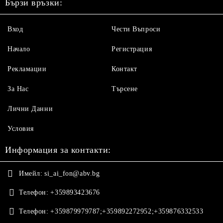
Бързи връзки:
Вход
Чести Въпроси
Начало
Регистрация
Рекламации
Контакт
За Нас
Търсене
Лични Данни
Условия
Информация за контакти:
Имейл:
si_ai_fon@abv.bg
Телефон:
+359893423676
Телефон:
+359879979787;+359892272952;+359876332533