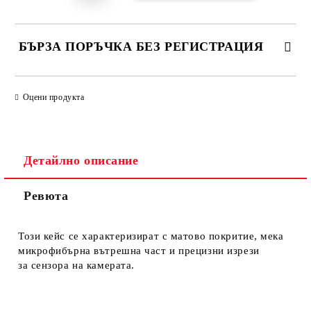
БЪРЗА ПОРЪЧКА БЕЗ РЕГИСТРАЦИЯ
САМО ПОПЪЛНЕТЕ 4 ПОЛЕТА
Оцени продукта
Детайлно описание
Ревюта
Ние ще се свържем с вас в рамките на работния ден.
Този кейс се характеризират с матово покритие, мека
микрофибърна вътрешна част и прецизни изрези
за сензора на камерата.