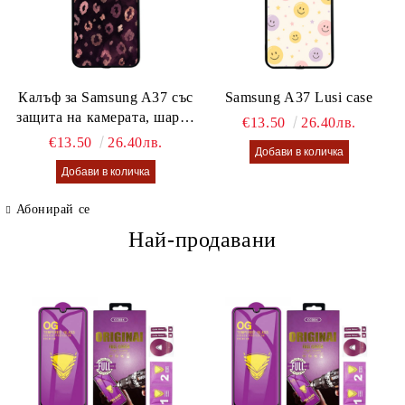
Калъф за Samsung A37 със
Samsung A37 Lusi case
защита на камерата, шарен
€13.50
26.40лв.
калъф Lusi case
€13.50
26.40лв.
Абонирай се
Най-продавани