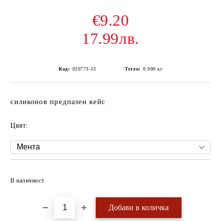
€9.20
17.99лв.
Код:
020773-13
Тегло:
0.000
кг
силиконов предпазен кейс
Цвят:
Добави в желани
В наличност