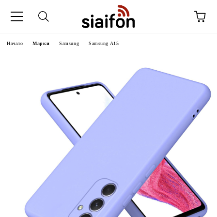
Начало
Марки
Samsung
Samsung A15