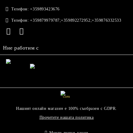
Телефон:
+359893423676
Телефон:
+359879979787;+359892272952;+359876332533
Ние работим с
GDPR
Нашият онлайн магазин е 100% съобразен с GDPR.
Прочетете нашата политика
Моите лични данни