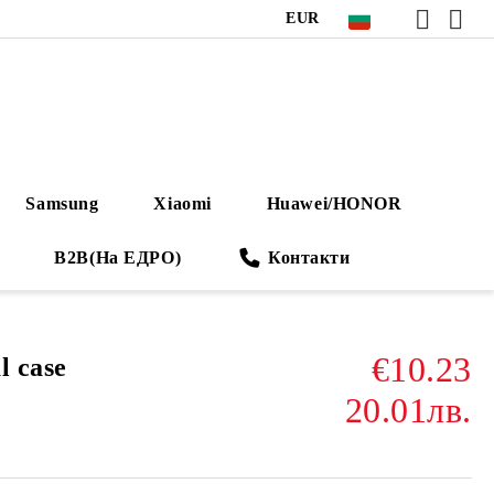
EUR
Samsung
Xiaomi
Huawei/HONOR
B2B(На ЕДРО)
Контакти
€10.23
l case
20.01лв.