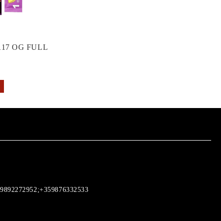
17 OG FULL
9892272952;+359876332533