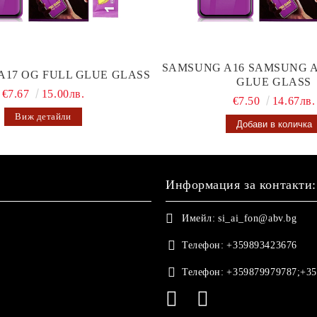
SAMSUNG A16 SAMSUNG A
A17 OG FULL GLUE GLASS
GLUE GLASS
€7.67
15.00лв.
€7.50
14.67лв.
Виж детайли
Информация за контакти:
Имейл:
si_ai_fon@abv.bg
Телефон:
+359893423676
Телефон:
+359879979787;+35