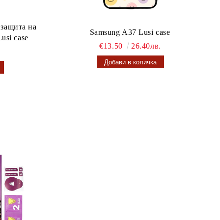
 защита на
Samsung A37 Lusi case
usi case
€13.50
26.40лв.
.