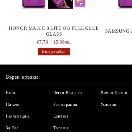
HONOR MAGIC 8 LITE OG FULL GLUE
SAMSUNG 
GLASS
€7.70
15.06лв.
Виж детайли
Бързи връзки:
Вход
Чести Въпроси
Лични Данни
Начало
Регистрация
Условия
Рекламации
Контакт
За Нас
Търсене