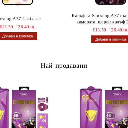
Калъф за Samsung A37 със
msung A57 Lusi case
камерата, шарен калъф L
€13.50
26.40лв.
€13.50
26.40лв
Най-продавани