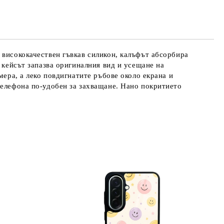
 висококачествен гъвкав силикон, калъфът абсорбира
 кейсът запазва оригиналния вид и усещане на
мера, а леко повдигнатите ръбове около екрана и
телефона по-удобен за захващане. Нано покритието