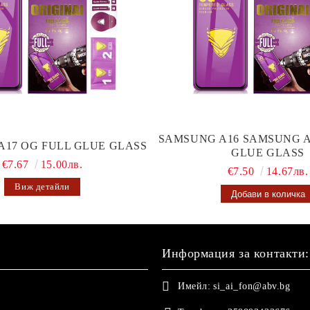
SAMSUNG A16 SAMSUNG A
A17 OG FULL GLUE GLASS
GLUE GLASS
€7.67
15.00лв.
€7.50
14.67лв.
Виж детайли
Информация за контакти:
Имейл:
si_ai_fon@abv.bg