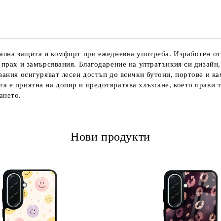
мална защита и комфорт при ежедневна употреба. Изработен от
 прах и замърсявания. Благодарение на ултратънкия си дизайн,
вания осигуряват лесен достъп до всички бутони, портове и ка
а е приятна на допир и предотвратява хлъзгане, което прави 
ането.
Нови продукти