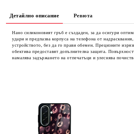
Детайлно описание
Ревюта
Нано силиконовият гръб е създаден, за да осигури опти
удари и предпазва корпуса на телефона от надрасквания,
устройството, без да го прави обемен. Прецизните изряз
обектива предоставят допълнителна защита. Повърхностт
намалява задържането на отпечатъци и улеснява почиств