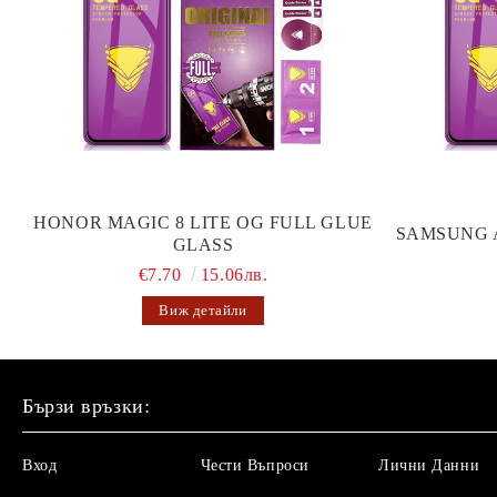
HONOR MAGIC 8 LITE OG FULL GLUE
SAMSUNG 
GLASS
€7.70
15.06лв.
Виж детайли
Бързи връзки:
Вход
Чести Въпроси
Лични Данни