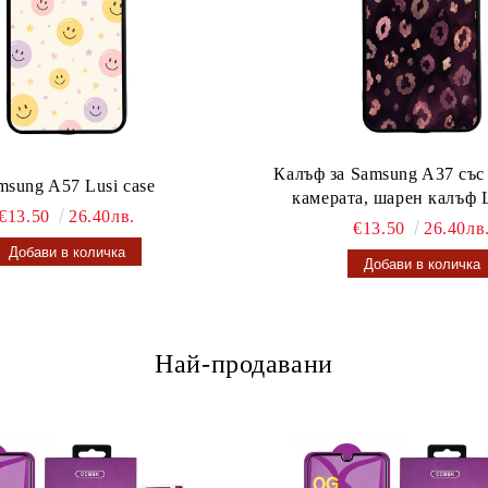
Калъф за Samsung A37 със
msung A57 Lusi case
камерата, шарен калъф L
€13.50
26.40лв.
€13.50
26.40лв
Най-продавани