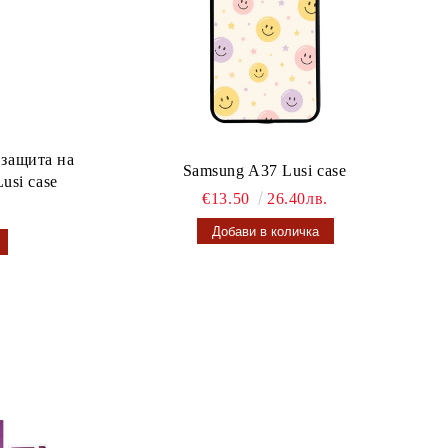
 защита на
Samsung A37 Lusi case
usi case
€13.50
26.40лв.
.