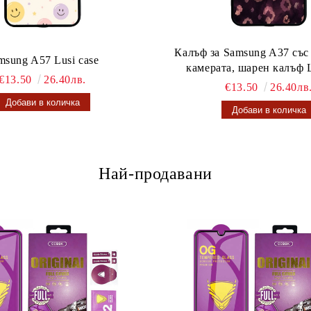
Калъф за Samsung A37 със
msung A57 Lusi case
камерата, шарен калъф L
€13.50
26.40лв.
€13.50
26.40лв
Най-продавани