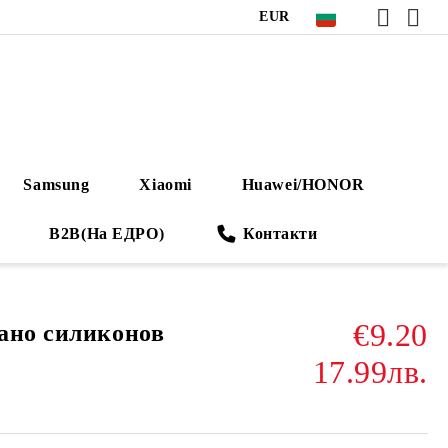
EUR
Samsung
Xiaomi
Huawei/HONOR
B2B(На ЕДРО)
Контакти
€9.20
ано силиконов
17.99лв.