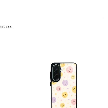
те на работния ден.
мерата.