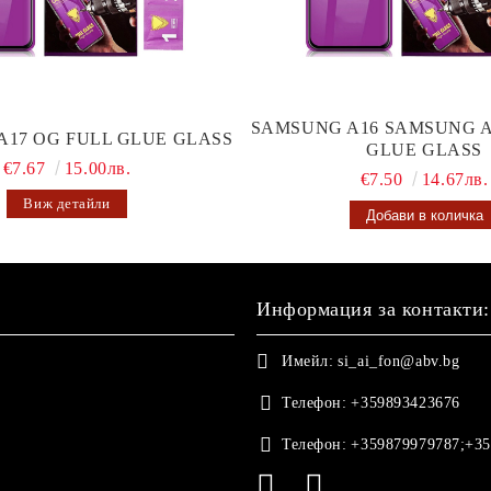
SAMSUNG A16 SAMSUNG A
A17 OG FULL GLUE GLASS
GLUE GLASS
€7.67
15.00лв.
€7.50
14.67лв.
Виж детайли
Информация за контакти:
Имейл:
si_ai_fon@abv.bg
Телефон:
+359893423676
Телефон:
+359879979787;+35