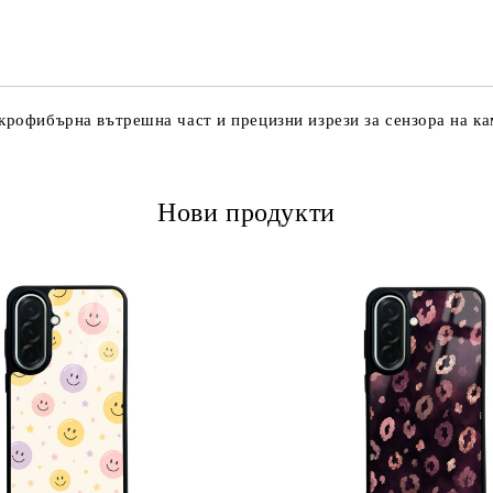
Ние ще се свържем с вас в рамки
икрофибърна вътрешна част и прецизни изрези за сензора на ка
Нови продукти