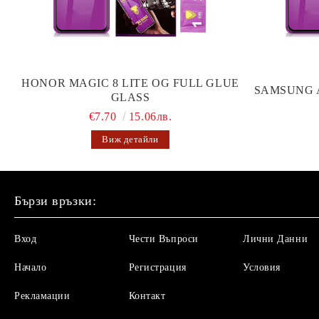
HONOR MAGIC 8 LITE OG FULL GLUE
SAMSUNG 
GLASS
€7.70
15.06лв.
Виж детайли
Бързи връзки:
Вход
Чести Въпроси
Лични Данни
Начало
Регистрация
Условия
Рекламации
Контакт