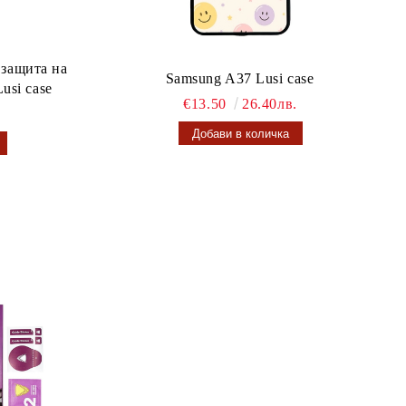
 защита на
Samsung A37 Lusi case
usi case
€13.50
26.40лв.
.