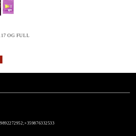
17 OG FULL
9892272952;+359876332533