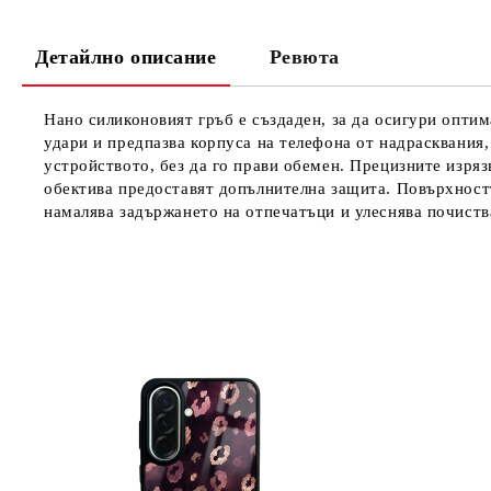
Детайлно описание
Ревюта
Нано силиконовият гръб е създаден, за да осигури опти
удари и предпазва корпуса на телефона от надрасквания,
устройството, без да го прави обемен. Прецизните изряз
обектива предоставят допълнителна защита. Повърхностт
намалява задържането на отпечатъци и улеснява почиств