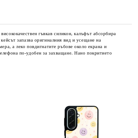
те на работния ден.
 висококачествен гъвкав силикон, калъфът абсорбира
 кейсът запазва оригиналния вид и усещане на
мера, а леко повдигнатите ръбове около екрана и
телефона по-удобен за захващане. Нано покритието