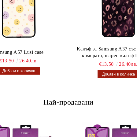
Калъф за Samsung A37 със
msung A57 Lusi case
камерата, шарен калъф L
€13.50
26.40лв.
€13.50
26.40лв
Най-продавани