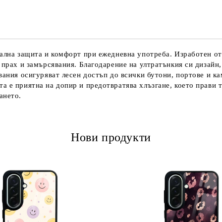
Ние ще се свържем с вас в рамки
мална защита и комфорт при ежедневна употреба. Изработен от
 прах и замърсявания. Благодарение на ултратънкия си дизайн,
вания осигуряват лесен достъп до всички бутони, портове и ка
а е приятна на допир и предотвратява хлъзгане, което прави 
ането.
Нови продукти