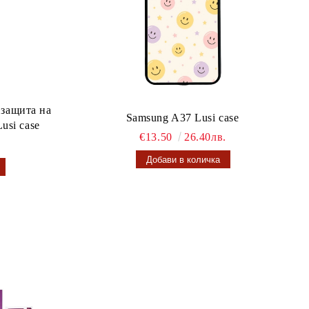
 защита на
Samsung A37 Lusi case
usi case
€13.50
26.40лв.
.