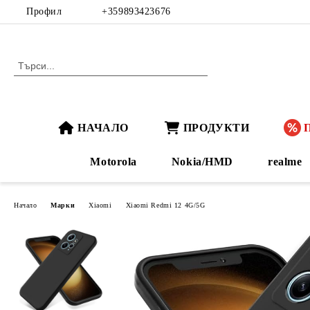
Профил
+359893423676
НАЧАЛО
ПРОДУКТИ
Motorola
Nokia/HMD
realme
Начало
Марки
Xiaomi
Xiaomi Redmi 12 4G/5G