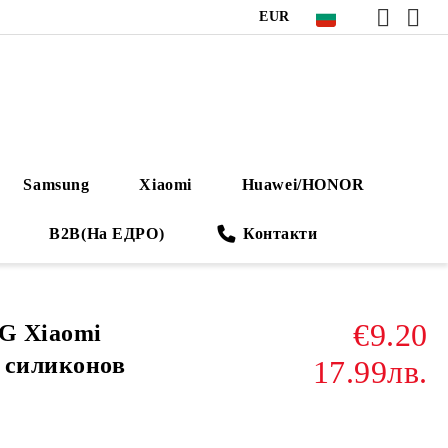
EUR
Samsung
Xiaomi
Huawei/HONOR
B2B(На ЕДРО)
Контакти
€9.20
4G Xiaomi
 силиконов
17.99лв.