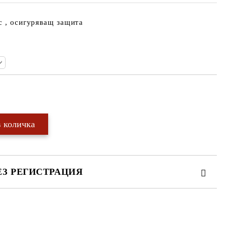
с , осигуряващ защита
Добави в желани
ЕЗ РЕГИСТРАЦИЯ