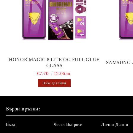
HONOR MAGIC 8 LITE OG FULL GLUE
SAMSUNG 
GLASS
€7.70
15.06лв.
Виж детайли
Бързи връзки:
Вход
Чести Въпроси
Лични Данни