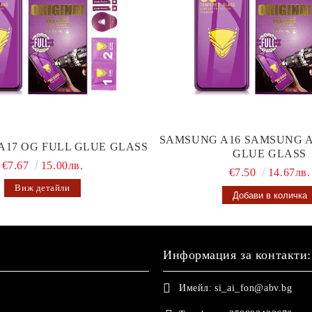
SAMSUNG A16 SAMSUNG A
A17 OG FULL GLUE GLASS
GLUE GLASS
€7.67
15.00лв.
€7.50
14.67лв.
Виж детайли
Информация за контакти:
Имейл:
si_ai_fon@abv.bg