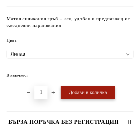
Матов силиконов гръб – лек, удобен и предпазващ от
ежедневни наранявания
Цвят:
Добави в желани
В наличност
БЪРЗА ПОРЪЧКА БЕЗ РЕГИСТРАЦИЯ
САМО ПОПЪЛНЕТЕ 4 ПОЛЕТА