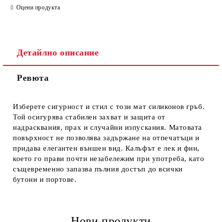
Оцени продукта
Детайлно описание
Ревюта
Ние ще се свържем с вас в рамките на работния ден.
Изберете сигурност и стил с този мат силиконов гръб.
Той осигурява стабилен захват и защита от
надрасквания, прах и случайни изпускания. Матовата
повърхност не позволява задържане на отпечатъци и
придава елегантен външен вид. Калъфът е лек и фин,
което го прави почти незабележим при употреба, като
същевременно запазва пълния достъп до всички
бутони и портове.
Нови продукти