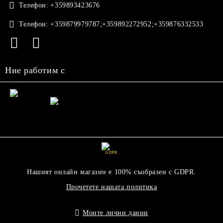
Телефон:
+359893423676
Телефон:
+359879979787;+359892272952;+359876332533
Ние работим с
GDPR
Нашият онлайн магазин е 100% съобразен с GDPR.
Прочетете нашата политика
Моите лични данни