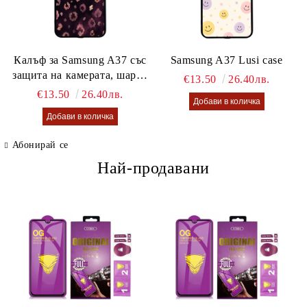
Калъф за Samsung A37 със
Samsung A37 Lusi case
защита на камерата, шарен
€13.50
26.40лв.
калъф Lusi case
€13.50
26.40лв.
Абонирай се
Най-продавани