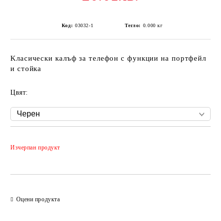
Код:
03032-1
Тегло:
0.000
кг
Kласически калъф за телефон с функции на портфейл
и стойка
Цвят:
Добави в желани
Изчерпан продукт
Оцени продукта