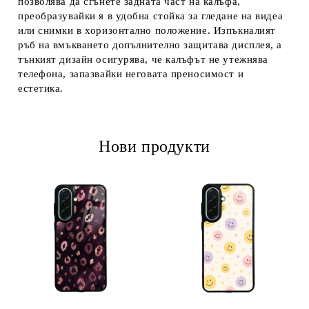
позволява да сгънете задната част на калъфа,
преобразувайки я в удобна стойка за гледане на видеа
или снимки в хоризонтално положение. Изпъкналият
ръб на вмъкването допълнително защитава дисплея, а
тънкият дизайн осигурява, че калъфът не утежнява
телефона, запазвайки неговата преносимост и
естетика.
Нови продукти