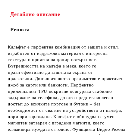
Детайлно описание
Ревюта
Калъфът е перфектна комбинация от защита и стил,
изработен от издръжлив материал с интересна
текстура и приятна на допир повърхност.
Вътрешността на калъфа е мека, което го
прави ефективно да защитава екрана от
драскотини. Допълнителното предимство е практичен
джоб за карти или банкноти. Перфектно
прилепналият TPU покритие осигурява стабилно
задържане на телефона, докато предоставя лесен
достъп до всичките портове и бутони – без
необходимост от сваляне на устройството от калъфа,
дори при зареждане. Калъфът е оборудван с умен
магнитен затварач с вградени магнити, което
елиминира нуждата от клипс. Функцията Видео Режим