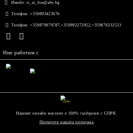
Имейл:
si_ai_fon@abv.bg
Телефон:
+359893423676
Телефон:
+359879979787;+359892272952;+359876332533
Ние работим с
GDPR
Нашият онлайн магазин е 100% съобразен с GDPR.
Прочетете нашата политика