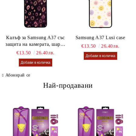
Калъф за Samsung A37 със
Samsung A37 Lusi case
защита на камерата, шарен
€13.50
26.40лв.
калъф Lusi case
€13.50
26.40лв.
Абонирай се
Най-продавани