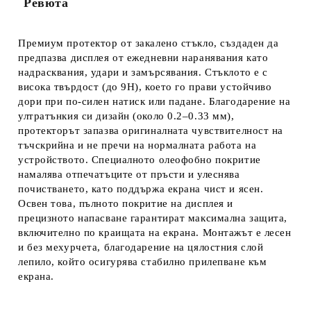
Ревюта
Премиум протектор от закалено стъкло, създаден да
предпазва дисплея от ежедневни наранявания като
надрасквания, удари и замърсявания. Стъклото е с
висока твърдост (до 9H), което го прави устойчиво
дори при по-силен натиск или падане. Благодарение на
ултратънкия си дизайн (около 0.2–0.33 мм),
протекторът запазва оригиналната чувствителност на
тъчскрийна и не пречи на нормалната работа на
устройството. Специалното олеофобно покритие
намалява отпечатъците от пръсти и улеснява
почистването, като поддържа екрана чист и ясен.
Освен това, пълното покритие на дисплея и
прецизното напасване гарантират максимална защита,
включително по краищата на екрана. Монтажът е лесен
и без мехурчета, благодарение на цялостния слой
лепило, който осигурява стабилно прилепване към
екрана.