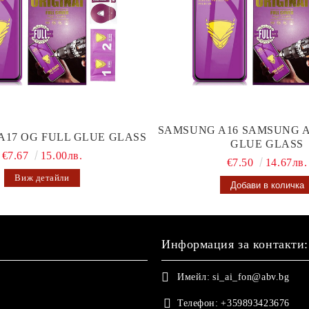
SAMSUNG A16 SAMSUNG A
A17 OG FULL GLUE GLASS
GLUE GLASS
€7.67
15.00лв.
€7.50
14.67лв.
Виж детайли
Информация за контакти:
Имейл:
si_ai_fon@abv.bg
Телефон:
+359893423676