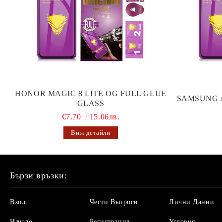
HONOR MAGIC 8 LITE OG FULL GLUE
SAMSUNG 
GLASS
€7.70
15.06лв.
Виж детайли
Бързи връзки:
Вход
Чести Въпроси
Лични Данни
Начало
Регистрация
Условия