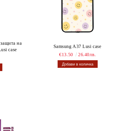
 защита на
Samsung A37 Lusi case
usi case
€13.50
26.40лв.
.