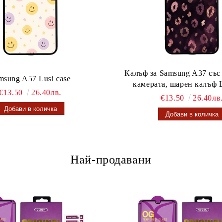
Калъф за Samsung A37 със
msung A57 Lusi case
камерата, шарен калъф L
€13.50
26.40лв.
€13.50
26.40лв
Най-продавани