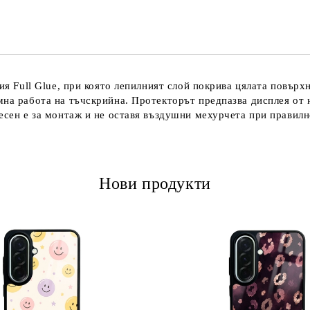
Ние ще се свържем с вас в рамки
гия Full Glue, при която лепилният слой покрива цялата повър
мна работа на тъчскрийна. Протекторът предпазва дисплея от 
есен е за монтаж и не оставя въздушни мехурчета при правилн
Нови продукти