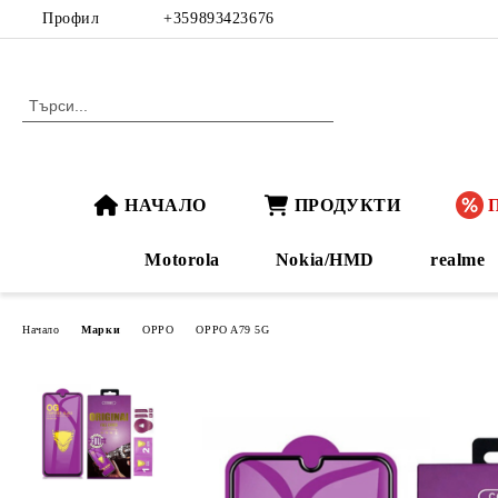
Профил
+359893423676
НАЧАЛО
ПРОДУКТИ
Motorola
Nokia/HMD
realme
Начало
Марки
OPPO
OPPO A79 5G