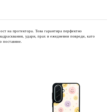
те на работния ден.
хност на протектора. Това гарантира перфектно
надрасквания, удари, прах и ежедневни повреди, като
о поставяне.