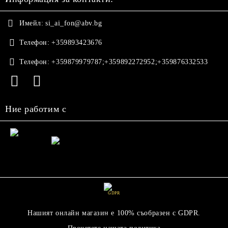
Имейл:
si_ai_fon@abv.bg
Телефон:
+359893423676
Телефон:
+359879979787;+359892272952;+359876332533
Ние работим с
GDPR
Нашият онлайн магазин е 100% съобразен с GDPR.