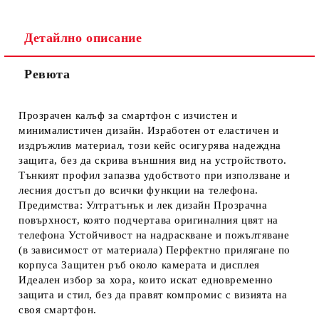
Детайлно описание
Ревюта
Ние ще се свържем с вас в рамките на работния ден.
Прозрачен калъф за смартфон с изчистен и
минималистичен дизайн. Изработен от еластичен и
издръжлив материал, този кейс осигурява надеждна
защита, без да скрива външния вид на устройството.
Тънкият профил запазва удобството при използване и
лесния достъп до всички функции на телефона.
Предимства: Ултратънък и лек дизайн Прозрачна
повърхност, която подчертава оригиналния цвят на
телефона Устойчивост на надраскване и пожълтяване
(в зависимост от материала) Перфектно прилягане по
корпуса Защитен ръб около камерата и дисплея
Идеален избор за хора, които искат едновременно
защита и стил, без да правят компромис с визията на
своя смартфон.