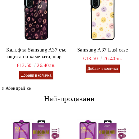
Калъф за Samsung A37 със
Samsung A37 Lusi case
защита на камерата, шарен
€13.50
26.40лв.
калъф Lusi case
€13.50
26.40лв.
Абонирай се
Най-продавани