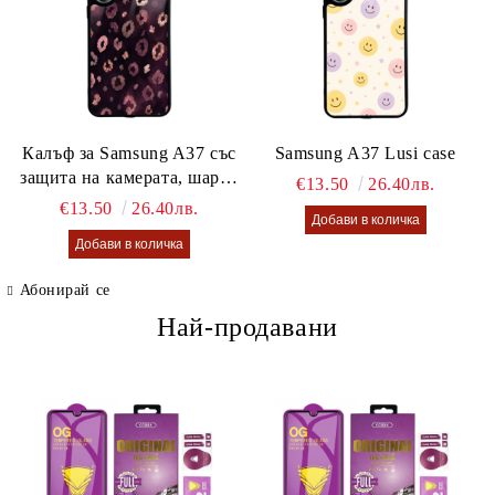
Калъф за Samsung A37 със
Samsung A37 Lusi case
защита на камерата, шарен
€13.50
26.40лв.
калъф Lusi case
€13.50
26.40лв.
Абонирай се
Най-продавани