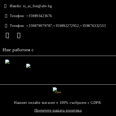
Имейл:
si_ai_fon@abv.bg
Телефон:
+359893423676
Телефон:
+359879979787;+359892272952;+359876332533
Ние работим с
GDPR
Нашият онлайн магазин е 100% съобразен с GDPR.
Прочетете нашата политика