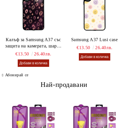
Калъф за Samsung A37 със
Samsung A37 Lusi case
защита на камерата, шарен
€13.50
26.40лв.
калъф Lusi case
€13.50
26.40лв.
Абонирай се
Най-продавани