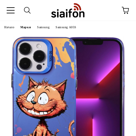
Начало
Марки
Samsung
Samsung A05S