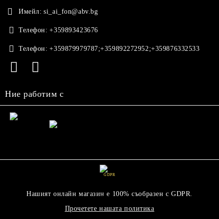
Имейл:
si_ai_fon@abv.bg
Телефон:
+359893423676
Телефон:
+359879979787;+359892272952;+359876332533
Ние работим с
GDPR
Нашият онлайн магазин е 100% съобразен с GDPR.
Прочетете нашата политика