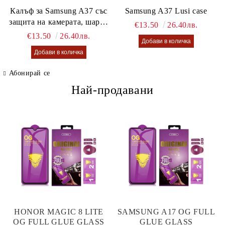
Калъф за Samsung A37 със
Samsung A37 Lusi case
защита на камерата, шарен
€13.50
26.40лв.
калъф Lusi case
€13.50
26.40лв.
Абонирай се
Най-продавани
HONOR MAGIC 8 LITE
SAMSUNG A17 OG FULL
OG FULL GLUE GLASS
GLUE GLASS