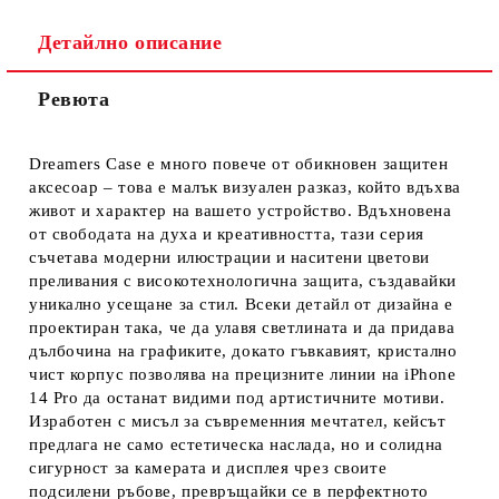
Детайлно описание
Ревюта
Ние ще се свържем с вас в рамките на работния ден.
Dreamers Case е много повече от обикновен защитен
аксесоар – това е малък визуален разказ, който вдъхва
живот и характер на вашето устройство. Вдъхновена
от свободата на духа и креативността, тази серия
съчетава модерни илюстрации и наситени цветови
преливания с високотехнологична защита, създавайки
уникално усещане за стил. Всеки детайл от дизайна е
проектиран така, че да улавя светлината и да придава
дълбочина на графиките, докато гъвкавият, кристално
чист корпус позволява на прецизните линии на iPhone
14 Pro да останат видими под артистичните мотиви.
Изработен с мисъл за съвременния мечтател, кейсът
предлага не само естетическа наслада, но и солидна
сигурност за камерата и дисплея чрез своите
подсилени ръбове, превръщайки се в перфектното