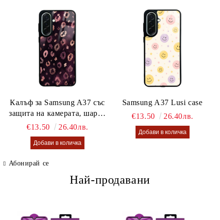
Калъф за Samsung A37 със
Samsung A37 Lusi case
защита на камерата, шарен
€13.50
26.40лв.
калъф Lusi case
€13.50
26.40лв.
Абонирай се
Най-продавани