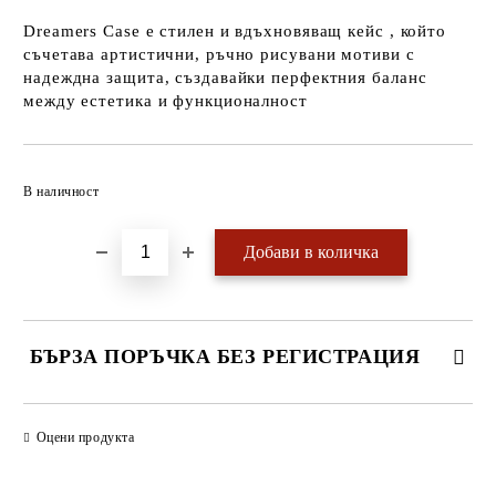
Dreamers Case е стилен и вдъхновяващ кейс , който
съчетава артистични, ръчно рисувани мотиви с
надеждна защита, създавайки перфектния баланс
между естетика и функционалност
Добави в желани
В наличност
БЪРЗА ПОРЪЧКА БЕЗ РЕГИСТРАЦИЯ
САМО ПОПЪЛНЕТЕ 4 ПОЛЕТА
Оцени продукта