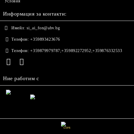
Условия
Информация за контакти:
Имейл:
si_ai_fon@abv.bg
Телефон:
+359893423676
Телефон:
+359879979787;+359892272952;+359876332533
Ние работим с
GDPR