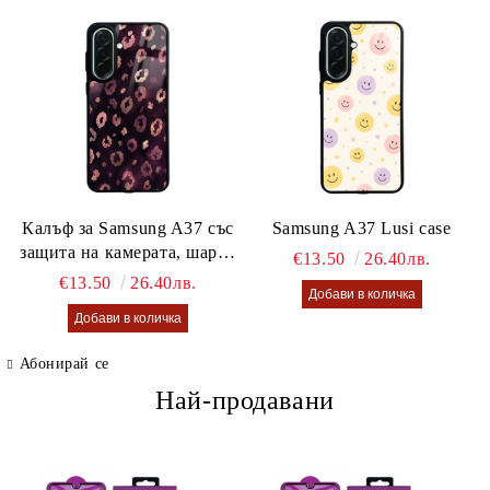
Калъф за Samsung A37 със
Samsung A37 Lusi case
защита на камерата, шарен
€13.50
26.40лв.
калъф Lusi case
€13.50
26.40лв.
Абонирай се
Най-продавани