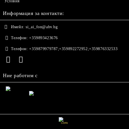
Условия
Информация за контакти:
Имейл:
si_ai_fon@abv.bg
Телефон:
+359893423676
Телефон:
+359879979787;+359892272952;+359876332533
Ние работим с
GDPR