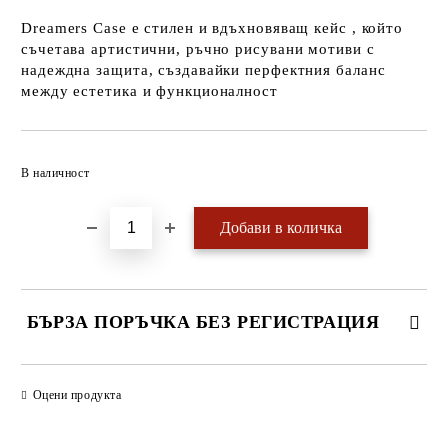
Dreamers Case е стилен и вдъхновяващ кейс , който
съчетава артистични, ръчно рисувани мотиви с
надеждна защита, създавайки перфектния баланс
между естетика и функционалност
Добави в желани
В наличност
БЪРЗА ПОРЪЧКА БЕЗ РЕГИСТРАЦИЯ
САМО ПОПЪЛНЕТЕ 4 ПОЛЕТА
Оцени продукта