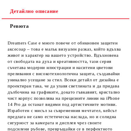
Детайлно описание
Ревюта
Ние ще се свържем с вас в рамките на работния ден.
Dreamers Case е много повече от обикновен защитен
аксесоар – това е малък визуален разказ, който вдъхва
живот и характер на вашето устройство. Вдъхновена
от свободата на духа и креативността, тази серия
съчетава модерни илюстрации и наситени цветови
преливания с високотехнологична защита, създавайки
уникално усещане за стил. Всеки детайл от дизайна е
проектиран така, че да улавя светлината и да придава
дълбочина на графиките, докато гъвкавият, кристално
чист корпус позволява на прецизните линии на iPhone
14 Pro да останат видими под артистичните мотиви.
Изработен с мисъл за съвременния мечтател, кейсът
предлага не само естетическа наслада, но и солидна
сигурност за камерата и дисплея чрез своите
подсилени ръбове, превръщайки се в перфектното