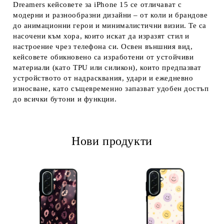
Dreamers кейсовете за iPhone 15 се отличават с
модерни и разнообразни дизайни – от коли и брандове
до анимационни герои и минималистични визии. Те са
насочени към хора, които искат да изразят стил и
настроение чрез телефона си. Освен външния вид,
кейсовете обикновено са изработени от устойчиви
материали (като TPU или силикон), които предпазват
устройството от надрасквания, удари и ежедневно
износване, като същевременно запазват удобен достъп
до всички бутони и функции.
Нови продукти