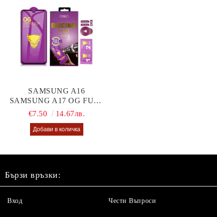
SAMSUNG A16
SAMSUNG A17 OG FULL
GLUE GLASS
€7.50
14.67лв.
Бързи връзки:
Вход
Чести Въпроси