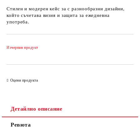
Стилен и модерен кейс за с разнообразни дизайни,
който съчетава визия и защита за ежедневна
употреба.
Добави в желани
Изчерпан продукт
Оцени продукта
Детайлно описание
Ревюта