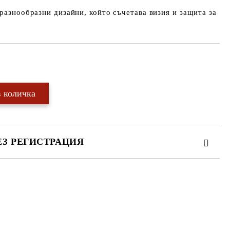
 разнообразни дизайни, който съчетава визия и защита за
Добави в желани
ЕЗ РЕГИСТРАЦИЯ
те на работния ден.