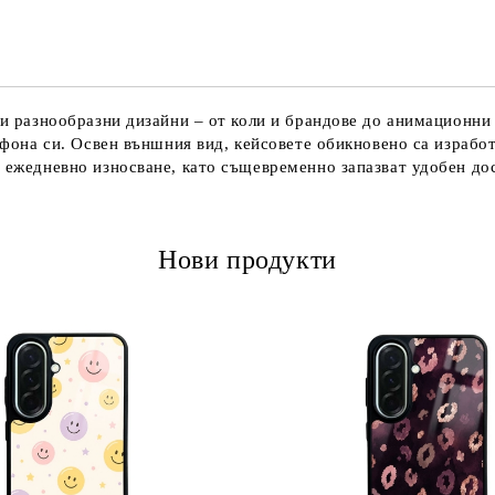
и и разнообразни дизайни – от коли и брандове до анимационни
лефона си. Освен външния вид, кейсовете обикновено са израбо
и ежедневно износване, като същевременно запазват удобен до
Нови продукти