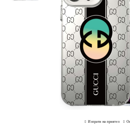
Изпрати на приятел
О