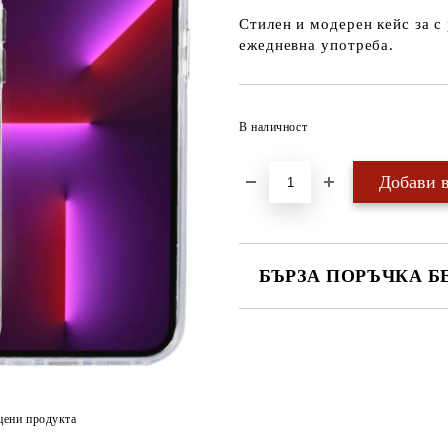
Стилен и модерен кейс за с
ежедневна употреба.
В наличност
БЪРЗА ПОРЪЧКА Б
САМО ПОПЪЛНЕТЕ 4 ПОЛЕТА
цени продукта
Ние ще се свържем с вас в рамки