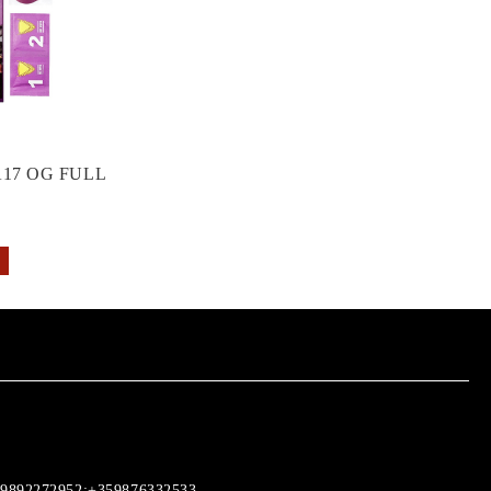
17 OG FULL
9892272952;+359876332533