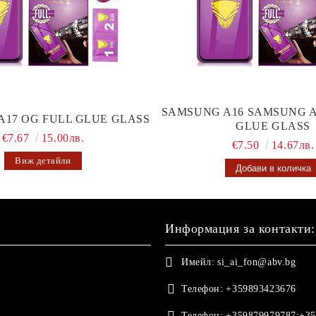
SAMSUNG A16 SAMSUNG A
A17 OG FULL GLUE GLASS
GLUE GLASS
€7.67
15.00лв.
€7.50
14.67лв.
Виж детайли
Информация за контакти:
Имейл:
si_ai_fon@abv.bg
Телефон:
+359893423676
Телефон:
+359879979787;+35