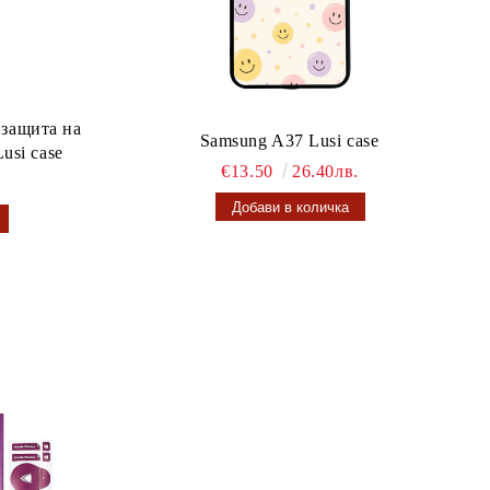
 защита на
Samsung A37 Lusi case
usi case
€13.50
26.40лв.
.