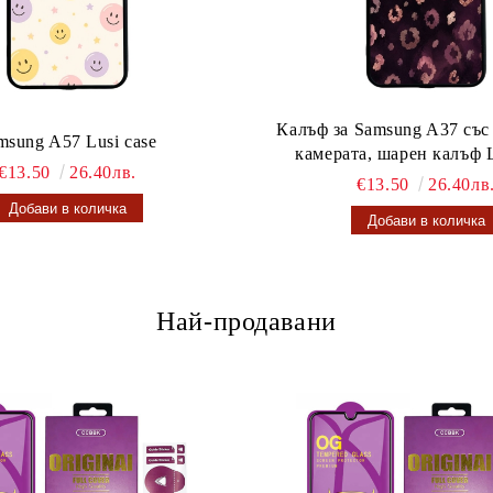
Калъф за Samsung A37 със
msung A57 Lusi case
камерата, шарен калъф L
€13.50
26.40лв.
€13.50
26.40лв
Най-продавани