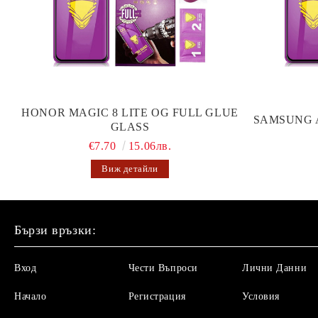
HONOR MAGIC 8 LITE OG FULL GLUE
SAMSUNG 
GLASS
€7.70
15.06лв.
Виж детайли
Бързи връзки:
Вход
Чести Въпроси
Лични Данни
Начало
Регистрация
Условия