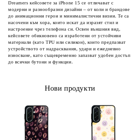
Dreamers кейсовете за iPhone 15 се отличават с
модерни и разнообразни дизайни – от коли и брандове
до анимационни герои и минималистични визии. Те са
насочени към хора, които искат да изразят стил и
настроение чрез телефона си. Освен външния вид,
кейсовете обикновено са изработени от устойчиви
материали (като TPU или силикон), които предпазват
устройството от надрасквания, удари и ежедневно
износване, като същевременно запазват удобен достъп
до всички бутони и функции.
Нови продукти