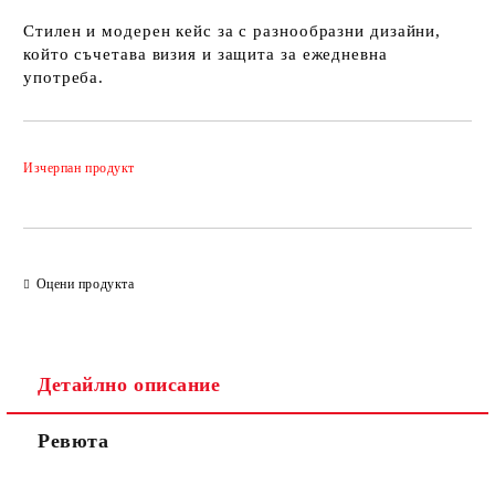
Стилен и модерен кейс за с разнообразни дизайни,
който съчетава визия и защита за ежедневна
употреба.
Добави в желани
Изчерпан продукт
Оцени продукта
Детайлно описание
Ревюта