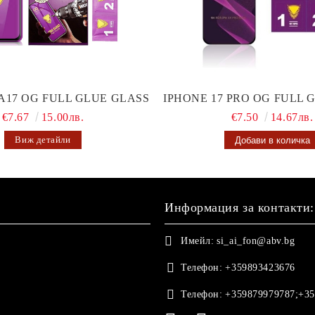
A17 OG FULL GLUE GLASS
IPHONE 17 PRO OG FULL 
€7.67
15.00лв.
€7.50
14.67лв.
Виж детайли
Информация за контакти:
Имейл:
si_ai_fon@abv.bg
Телефон:
+359893423676
Телефон:
+359879979787;+35