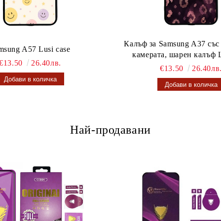
Калъф за Samsung A37 със
msung A57 Lusi case
камерата, шарен калъф L
€13.50
26.40лв.
€13.50
26.40лв
Най-продавани