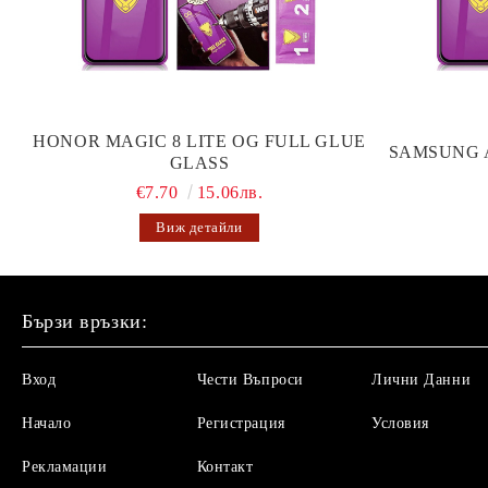
HONOR MAGIC 8 LITE OG FULL GLUE
SAMSUNG 
GLASS
€7.70
15.06лв.
Виж детайли
Бързи връзки:
Вход
Чести Въпроси
Лични Данни
Начало
Регистрация
Условия
Рекламации
Контакт