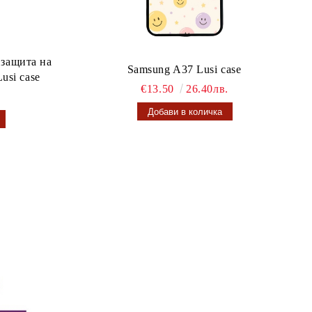
 защита на
Samsung A37 Lusi case
usi case
€13.50
26.40лв.
.