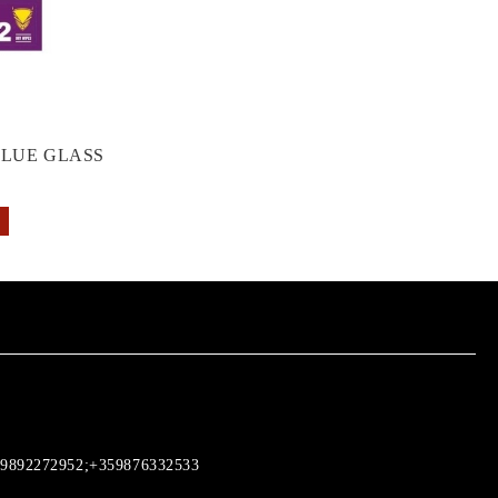
GLUE GLASS
9892272952;+359876332533