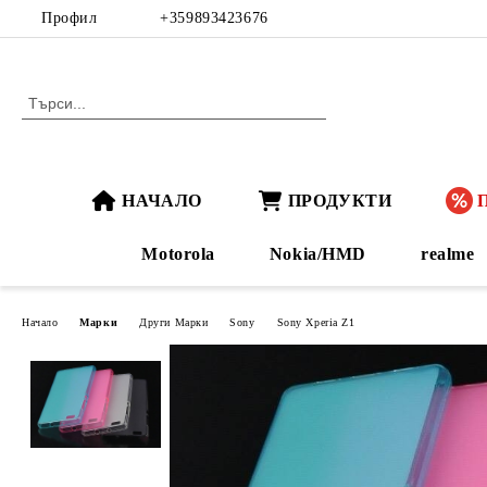
Профил
+359893423676
НАЧАЛО
ПРОДУКТИ
Motorola
Nokia/HMD
realme
Начало
Марки
Други Марки
Sony
Sony Xperia Z1