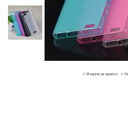
Изпрати на приятел
О