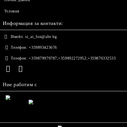
Условия
Информация за контакти:
Имейл:
si_ai_fon@abv.bg
Телефон:
+359893423676
Телефон:
+359879979787;+359892272952;+359876332533
Ние работим с