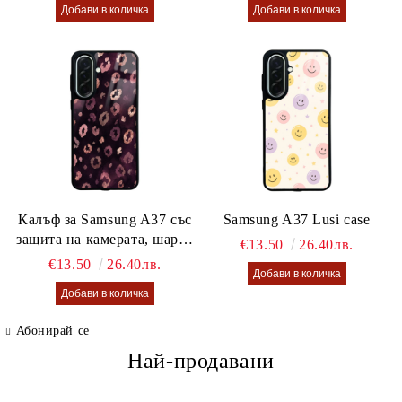
Калъф за Samsung A37 със
Samsung A37 Lusi case
защита на камерата, шарен
€13.50
26.40лв.
калъф Lusi case
€13.50
26.40лв.
Абонирай се
Най-продавани