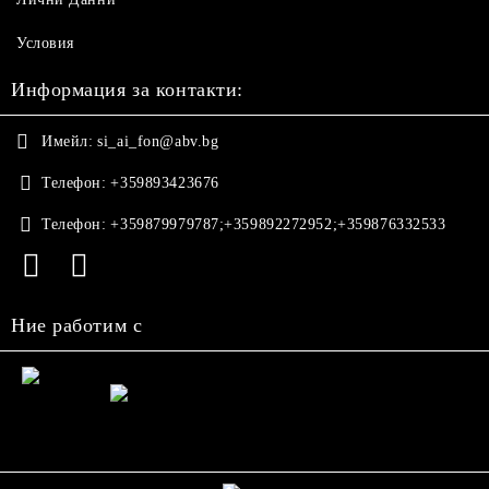
Условия
Информация за контакти:
Имейл:
si_ai_fon@abv.bg
Телефон:
+359893423676
Телефон:
+359879979787;+359892272952;+359876332533
Ние работим с