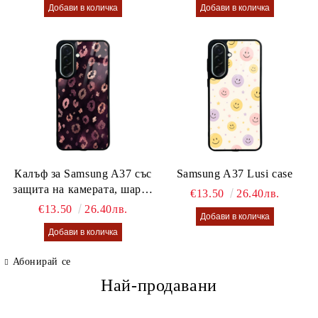
Калъф за Samsung A37 със
Samsung A37 Lusi case
защита на камерата, шарен
€13.50
26.40лв.
калъф Lusi case
€13.50
26.40лв.
Абонирай се
Най-продавани