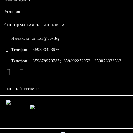
Условия
Информация за контакти:
Имейл:
si_ai_fon@abv.bg
Телефон:
+359893423676
Телефон:
+359879979787;+359892272952;+359876332533
Ние работим с