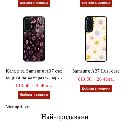
Калъф за Samsung A37 със
Samsung A37 Lusi case
защита на камерата, шарен
€13.50
26.40лв.
калъф Lusi case
€13.50
26.40лв.
Абонирай се
Най-продавани