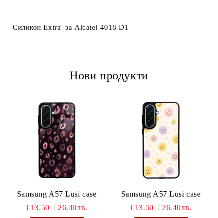
Ние ще се свържем с вас в рамките на работния ден.
Силикон Extra за Alcatel 4018 D1
Нови продукти
Samsung A57 Lusi case
Samsung A57 Lusi case
€13.50
26.40лв.
€13.50
26.40лв.