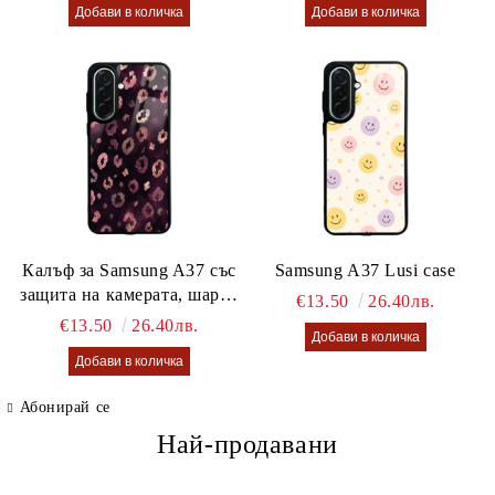
Калъф за Samsung A37 със
Samsung A37 Lusi case
защита на камерата, шарен
€13.50
26.40лв.
калъф Lusi case
€13.50
26.40лв.
Абонирай се
Най-продавани