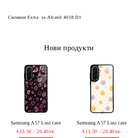
Ние ще се свържем с вас в рамките на работния ден.
Силикон Extra за Alcatel 4018 D1
Нови продукти
Samsung A57 Lusi case
Samsung A57 Lusi case
€13.50
26.40лв.
€13.50
26.40лв.