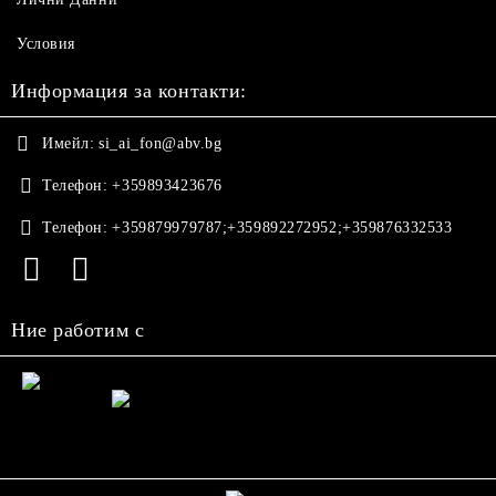
Условия
Информация за контакти:
Имейл:
si_ai_fon@abv.bg
Телефон:
+359893423676
Телефон:
+359879979787;+359892272952;+359876332533
Ние работим с