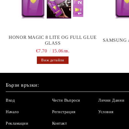
HONOR MAGIC 8 LITE OG FULL GLUE
SAMSUNG 
GLASS
€7.70
15.06лв.
Виж детайли
Бързи връзки:
Вход
Чести Въпроси
Лични Данни
Начало
Регистрация
Условия
Рекламации
Контакт