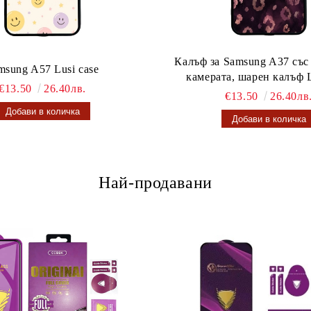
Калъф за Samsung A37 със
msung A57 Lusi case
камерата, шарен калъф L
€13.50
26.40лв.
€13.50
26.40лв
Най-продавани