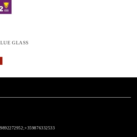
GLUE GLASS
9892272952;+359876332533