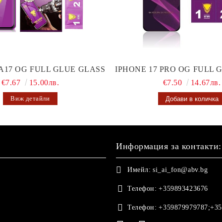
A17 OG FULL GLUE GLASS
IPHONE 17 PRO OG FULL 
€7.67
15.00лв.
€7.50
14.67лв.
Виж детайли
Информация за контакти:
Имейл:
si_ai_fon@abv.bg
Телефон:
+359893423676
Телефон:
+359879979787;+35