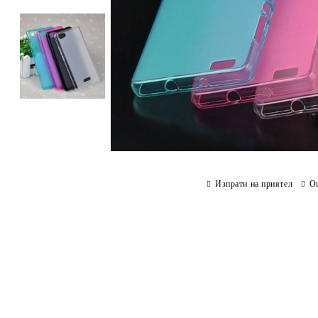
Изпрати на приятел
О