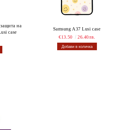
 защита на
Samsung A37 Lusi case
usi case
€13.50
26.40лв.
.