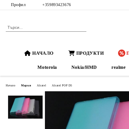
Профил
+359893423676
НАЧАЛО
ПРОДУКТИ
Motorola
Nokia/HMD
realme
Начало
Марки
Alcatel
Alcatel POP D5