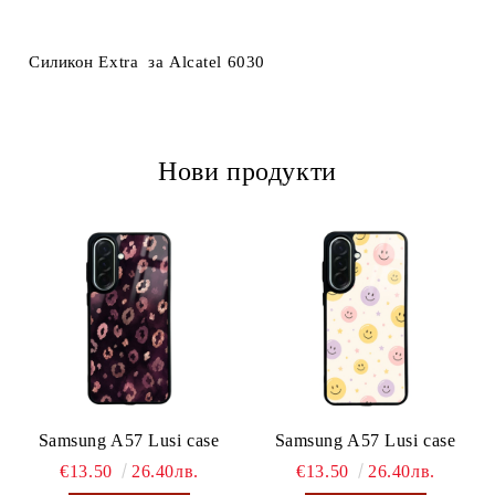
Ние ще се свържем с вас в рамките на работния ден.
Силикон Extra за Alcatel 6030
Нови продукти
Samsung A57 Lusi case
Samsung A57 Lusi case
€13.50
26.40лв.
€13.50
26.40лв.