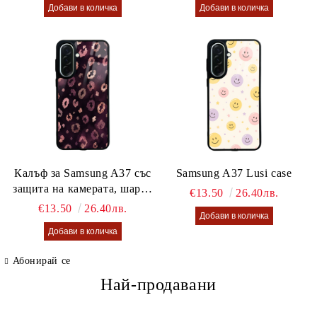
Калъф за Samsung A37 със
Samsung A37 Lusi case
защита на камерата, шарен
€13.50
26.40лв.
калъф Lusi case
€13.50
26.40лв.
Абонирай се
Най-продавани