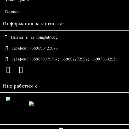
Условия
Информация за контакти:
Имейл:
si_ai_fon@abv.bg
Телефон:
+359893423676
Телефон:
+359879979787;+359892272952;+359876332533
Ние работим с