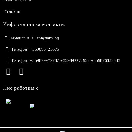
Условия
Информация за контакти:
Имейл:
si_ai_fon@abv.bg
Телефон:
+359893423676
Телефон:
+359879979787;+359892272952;+359876332533
Ние работим с