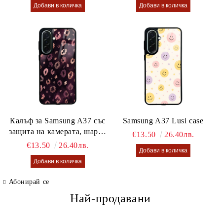
Калъф за Samsung A37 със
Samsung A37 Lusi case
защита на камерата, шарен
€13.50
26.40лв.
калъф Lusi case
€13.50
26.40лв.
Абонирай се
Най-продавани