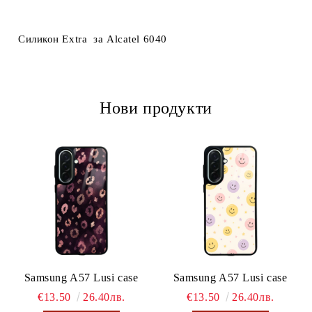
Ние ще се свържем с вас в рамките на работния ден.
Силикон Extra за Alcatel 6040
Нови продукти
Samsung A57 Lusi case
Samsung A57 Lusi case
€13.50
26.40лв.
€13.50
26.40лв.