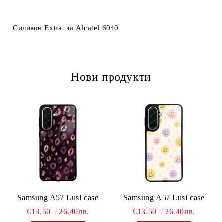
Ние ще се свържем с вас в рамките на работния ден.
Силикон Extra за Alcatel 6040
Нови продукти
Samsung A57 Lusi case
Samsung A57 Lusi case
€13.50
26.40лв.
€13.50
26.40лв.