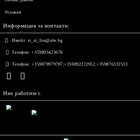
Условия
Информация за контакти:
Имейл:
si_ai_fon@abv.bg
Телефон:
+359893423676
Телефон:
+359879979787;+359892272952;+359876332533
Ние работим с