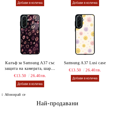
Калъф за Samsung A37 със
Samsung A37 Lusi case
защита на камерата, шарен
€13.50
26.40лв.
калъф Lusi case
€13.50
26.40лв.
Абонирай се
Най-продавани