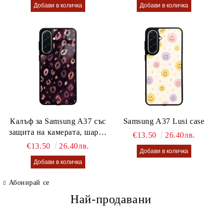
Калъф за Samsung A37 със
Samsung A37 Lusi case
защита на камерата, шарен
€13.50
26.40лв.
калъф Lusi case
€13.50
26.40лв.
Абонирай се
Най-продавани