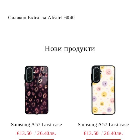
Ние ще се свържем с вас в рамките на работния ден.
Силикон Extra за Alcatel 6040
Нови продукти
Samsung A57 Lusi case
Samsung A57 Lusi case
€13.50
26.40лв.
€13.50
26.40лв.