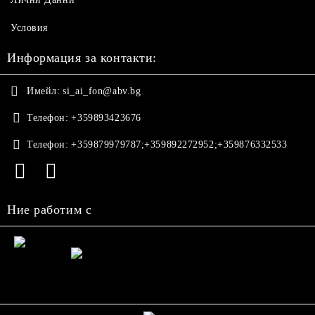
Условия
Информация за контакти:
Имейл:
si_ai_fon@abv.bg
Телефон:
+359893423676
Телефон:
+359879979787;+359892272952;+359876332533
Ние работим с